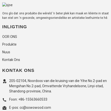
Ons glo dat ons produkte die wêreld 'n beter plek kan maak en kliënte in staat
kan stel om 'n gesonde, omgewingsvriendelike en artistieke leefruimte te hê.
INLIGTING
OOR ONS
Produkte
Nuus
Kontak Ons
KONTAK ONS
205-02104, Noordoos van die kruising van die Yihe No.2-pad en
Mengshan No.2-pad, Omvattende Vryhandelsone, Linyi-stad,
Shandong-provinsie, China.
Foon: +86-15563660533
E-pos: cc@sowowood.com