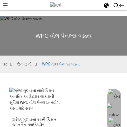
WPC વોલ પેનલ્સ બાહ્ય
ઘર
ઉત્પાદનો
WPC વોલ પેનલ્સ બાહ્ય
શ્રેષ્ઠ ગુણવત્તા સારી કિંમત
આંતરિક આઉટડોર