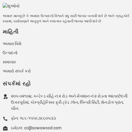
અમારું માનવું છે કે અમારા ઉત્પાદનો વિશ્વને વધુ સારી જગ્યા બનાવી શકે છે અને ગ્રાહકોને
સ્વસ્થ, પર્યાવરણને અનુકૂળ અને કલાત્મક રહેવાની જગ્યા આપી શકે છે.
માહિતી
અમારા વિશે
ઉત્પાદનો
સમાચાર
અમારો સંપર્ક કરો
સંપર્કમાં રહો
૨૦૫-૦૨૧૦૪, કન્ટેન્ડ યીહે નં.૨ રોડ અને મેંગશાન નં.૨ રોડના આંતરછેદની
ઉત્તરપૂર્વમાં, કોમ્પ્રીહેન્સિવ ફ્રી ટ્રેડ ઝોન, લિન્યી સિટી, શેનડોંગ પ્રાંત,
ચીન.
ફોન: +૮૬-૧૫૫૬૩૬૬૦૫૩૩
ઇમેઇલ: cc@sowowood.com