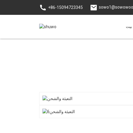
sowo1@sowowoo
+86-15094723345
بيت