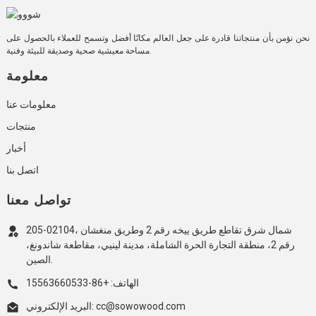
نحن نؤمن بأن منتجاتنا قادرة على جعل العالم مكانًا أفضل وتسمح للعملاء بالحصول على
مساحة معيشية صحية وصديقة للبيئة وفنية.
معلومة
معلومات عنا
منتجات
أخبار
اتصل بنا
تواصل معنا
205-02104، شمال شرق تقاطع طريق ييخه رقم 2 وطريق منغشان
رقم 2، منطقة التجارة الحرة الشاملة، مدينة لينيي، مقاطعة شاندونغ،
الصين.
الهاتف: +86-15563660533
البريد الإلكتروني: cc@sowowood.com