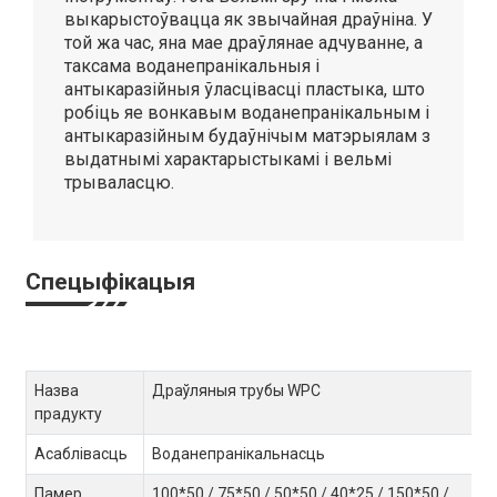
выкарыстоўвацца як звычайная драўніна. У
той жа час, яна мае драўлянае адчуванне, а
таксама воданепранікальныя і
антыкаразійныя ўласцівасці пластыка, што
робіць яе вонкавым воданепранікальным і
антыкаразійным будаўнічым матэрыялам з
выдатнымі характарыстыкамі і вельмі
трываласцю.
Спецыфікацыя
Назва
Драўляныя трубы WPC
прадукту
Асаблівасць
Воданепранікальнасць
Памер
100*50 / 75*50 / 50*50 / 40*25 / 150*50 /