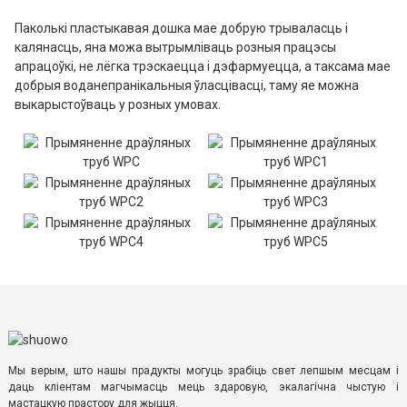
Паколькі пластыкавая дошка мае добрую трываласць і
калянасць, яна можа вытрымліваць розныя працэсы
апрацоўкі, не лёгка трэскаецца і дэфармуецца, а таксама мае
добрыя воданепранікальныя ўласцівасці, таму яе можна
выкарыстоўваць у розных умовах.
Мы верым, што нашы прадукты могуць зрабіць свет лепшым месцам і
даць кліентам магчымасць мець здаровую, экалагічна чыстую і
мастацкую прастору для жыцця.