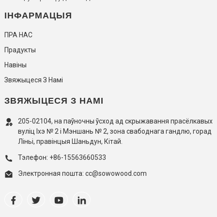
ІНФАРМАЦЫЯ
ПРА НАС
Прадукты
Навіны
Звяжыцеся З Намі
ЗВЯЖЫЦЕСЯ З НАМІ
205-02104, на паўночны ўсход ад скрыжавання прасёлкавых
вуліц Іхэ № 2 і Мэншань № 2, зона свабоднага гандлю, горад
Ліньі, правінцыя Шаньдун, Кітай.
Тэлефон: +86-15563660533
Электронная пошта: cc@sowowood.com