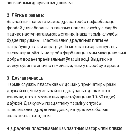
звычайнымі драўлянымі дошкамі.
2. Лёгка кіраваць:
Звычайныя панэлі з масіва дрэва трэба пафарбаваць
фарбай для абароны, а таксама нанесці ахоўную фарбу
падчас наступнага выкарыстання, інакш тэрмін службы
будзе парушаны. Пластыкавыя драўляныя пліты не
патрабуюць гэтай апрацоўкі. Іх можна выкарыстоўваць
пасля апрацоўкі. Іх не трэба фарбаваць, і яны маюць вельмі
добрыя воданепранікальныя ўласцівасці. Выдаткі на
абслугоўванне значна ніжэйшыя, чым у вырабаў з дрэва.
3. Доўгавечнасць:
Тэрмін службы пластыкавых дошак у тры-чатыры разы
даўжэйшы, чым у звычайных драўляных дошак, што
азначае, што іх можна выкарыстоўваць на 10-50 гадоў
даўжэй. Дзякуючы працягламу тэрміну службы,
пластыкавыя драўляныя дошкі, натуральна, больш
эканамічна выгадныя.
4.
Драўняна-пластыкавыя кампазітныя матэрыялы блізкія