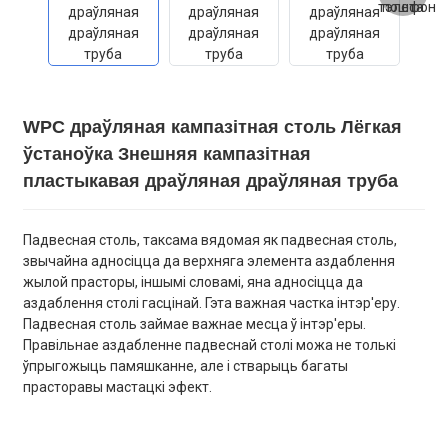
WPC драўляная кампазітная столь Лёгкая
ўстаноўка Знешняя кампазітная
пластыкавая драўляная драўляная труба
Падвесная столь, таксама вядомая як падвесная столь,
звычайна адносіцца да верхняга элемента аздаблення
жылой прасторы, іншымі словамі, яна адносіцца да
аздаблення столі гасцінай. Гэта важная частка інтэр'еру.
Падвесная столь займае важнае месца ў інтэр'еры.
Правільнае аздабленне падвеснай столі можа не толькі
ўпрыгожыць памяшканне, але і стварыць багаты
прасторавы мастацкі эфект.