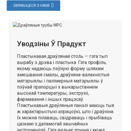
ЗВЯЖЫЦЕСЯ З НАМІ
Уводзіны Ў Прадукт
Пластыкавая драўляная столь — гэта тып
вырабу з дрэва і пластыка. Гэта профіль,
якому надаюць пэўную форму шляхам
змешвання смалы, драўняна-валакністыя
матэрыялы і палімерныя матэрыялы ў
пэўнай прапорцыі з выкарыстаннем
высокай тэмпературы, экструзіі,
фармавання і іншых працэсаў.
Пластыкавыя драўляныя панэлі маюць тыя
ж характарыстыкі апрацоўкі, што і драўніна.
Іх можна пілаваць, свідраваць і прыбіваць
цвікамі з дапамогай звычайных
інструментаў. Гэта вельмі зручна і можа