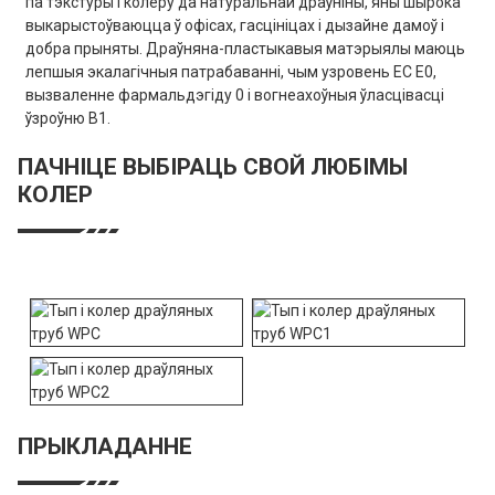
па тэкстуры і колеру да натуральнай драўніны, яны шырока
выкарыстоўваюцца ў офісах, гасцініцах і дызайне дамоў і
добра прыняты. Драўняна-пластыкавыя матэрыялы маюць
лепшыя экалагічныя патрабаванні, чым узровень ЕС E0,
вызваленне фармальдэгіду 0 і вогнеахоўныя ўласцівасці
ўзроўню B1.
ПАЧНІЦЕ ВЫБІРАЦЬ СВОЙ ЛЮБІМЫ
КОЛЕР
ПРЫКЛАДАННЕ