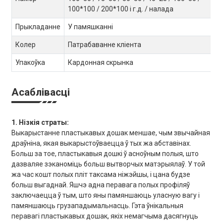
100*100 / 200*100 і г.д. / налада
Прыкладанне
У памяшканні
Колер
Патрабаванне кліента
Упакоўка
Кардонная скрынка
Асаблівасці
1. Нізкія страты:
Выкарыстанне пластыкавых дошак меншае, чым звычайная
драўніна, якая выкарыстоўваецца ў тых жа абставінах.
Больш за тое, пластыкавыя дошкі ў асноўным полыя, што
дазваляе зэканоміць больш вытворчых матэрыялаў. У той
жа час кошт полых пліт таксама ніжэйшы, і цана будзе
больш выгаднай. Яшчэ адна перавага полых профіляў
заключаецца ў тым, што яны памяншаюць уласную вагу і
памяншаюць грузападымальнасць. Гэта ўнікальныя
перавагі пластыкавых дошак, якіх немагчыма дасягнуць