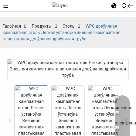
Галоўная
Прадукты
Столь
WPC драўляная
кампазітная столь Лёгкая ўстаноўка Знешняя кампазітная
пластыкавая драўляная драўляная труба