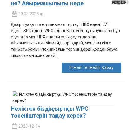
не? Айырмашылығы неде
20.03.2025 ж
Қазіргі уақытта ең танымал төртеуі: ПВХ едені, LVT
едені, SPC едені, WPC едені, Көптеген тұтынушылар бұл
едендер мен ПВХ пластикалық едендерінің
айырмашылығын білмейді. Әрі қарай, мен оны сізге
таныстырамын, техникалық терминдерді қолданбауға
тырысамын және оңай...
Егжей-Тегжейлі Қарау
Неліктен біздің сыртқы WPC
төсеніштерін таңдау керек?
2023-12-14