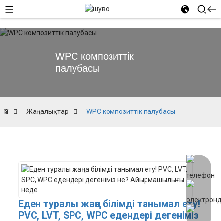
WPC композиттік
палубасы
Үй
Жаңалықтар
WPC композиттік палубасы
Еден туралы жаңа білімді танымал ету!
PVC, LVT, SPC, WPC едендері дегеніміз