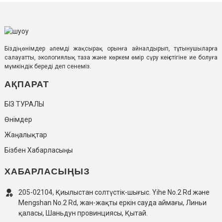
Біздің өнімдер әлемді жақсырақ орынға айналдырып, тұтынушыларға
салауатты, экологиялық таза және көркем өмір сүру кеңістігіне ие болуға
мүмкіндік береді деп сенеміз.
АҚПАРАТ
БІЗ ТУРАЛЫ
Өнімдер
Жаңалықтар
Бізбен Хабарласыңы
ХАБАРЛАСЫҢЫЗ
205-02104, Қиылыстан солтүстік-шығыс. Yihe No.2 Rd және
Mengshan No.2 Rd, жан-жақты еркін сауда аймағы, Линьи
қаласы, Шаньдун провинциясы, Қытай.