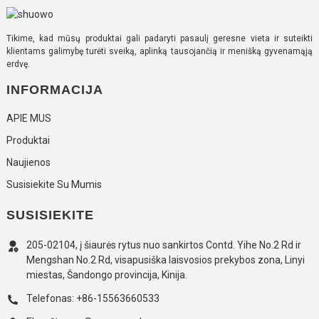
Tikime, kad mūsų produktai gali padaryti pasaulį geresne vieta ir suteikti
klientams galimybę turėti sveiką, aplinką tausojančią ir menišką gyvenamąją
erdvę.
INFORMACIJA
APIE MUS
Produktai
Naujienos
Susisiekite Su Mumis
SUSISIEKITE
205-02104, į šiaurės rytus nuo sankirtos Contd. Yihe No.2 Rd ir
Mengshan No.2 Rd, visapusiška laisvosios prekybos zona, Linyi
miestas, Šandongo provincija, Kinija.
Telefonas: +86-15563660533