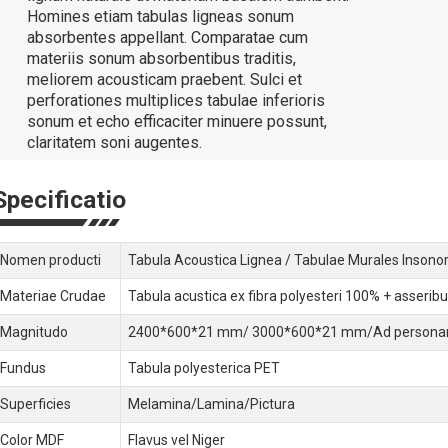
Homines etiam tabulas ligneas sonum
absorbentes appellant. Comparatae cum
materiis sonum absorbentibus traditis,
meliorem acousticam praebent. Sulci et
perforationes multiplices tabulae inferioris
sonum et echo efficaciter minuere possunt,
claritatem soni augentes.
Specificatio
Nomen producti
Tabula Acoustica Lignea / Tabulae Murales Insono
Materiae Crudae
Tabula acustica ex fibra polyesteri 100% + asserib
Magnitudo
2400*600*21 mm/ 3000*600*21 mm/Ad person
Fundus
Tabula polyesterica PET
Superficies
Melamina/Lamina/Pictura
Color MDF
Flavus vel Niger