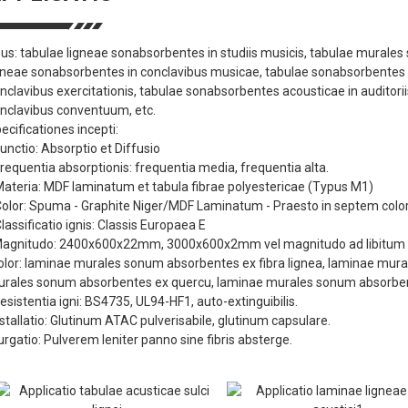
us: tabulae ligneae sonabsorbentes in studiis musicis, tabulae murales
gneae sonabsorbentes in conclavibus musicae, tabulae sonabsorbentes i
nclavibus exercitationis, tabulae sonabsorbentes acousticae in auditor
nclavibus conventuum, etc.
ecificationes incepti:
Functio: Absorptio et Diffusio
Frequentia absorptionis: frequentia media, frequentia alta.
Materia: MDF laminatum et tabula fibrae polyestericae (Typus M1)
Color: Spuma - Graphite Niger/MDF Laminatum - Praesto in septem colo
Classificatio ignis: Classis Europaea E
Magnitudo: 2400x600x22mm, 3000x600x2mm vel magnitudo ad libitum
olor: laminae murales sonum absorbentes ex fibra lignea, laminae mura
rales sonum absorbentes ex quercu, laminae murales sonum absorbentes
Resistentia igni: BS4735, UL94-HF1, auto-extinguibilis.
nstallatio: Glutinum ATAC pulverisabile, glutinum capsulare.
urgatio: Pulverem leniter panno sine fibris absterge.