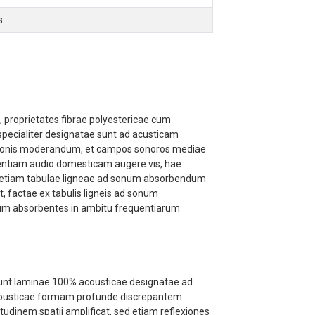
s
proprietates fibrae polyestericae cum
specialiter designatae sunt ad acusticam
tionis moderandum, et campos sonoros mediae
rientiam audio domesticam augere vis, hae
, etiam tabulae ligneae ad sonum absorbendum
 factae ex tabulis ligneis ad sonum
num absorbentes in ambitu frequentiarum
unt laminae 100% acousticae designatae ad
Acousticae formam profunde discrepantem
dinem spatii amplificat, sed etiam reflexiones