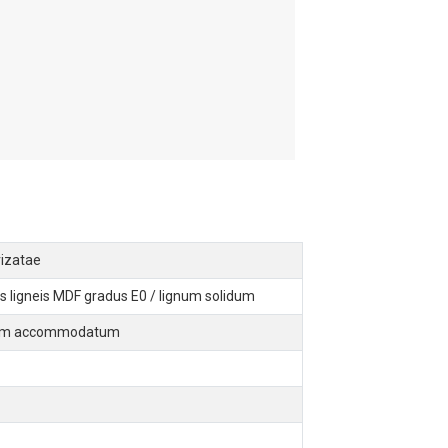
rizatae
us ligneis MDF gradus E0 / lignum solidum
am accommodatum