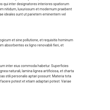
s qui inter designatores interiores spatiorum
ctum nitidum, luxuriosum et modernum praebent
nae ideales sunt ut parietem eminentem vel
ogicum et sine pollutione, et requisitis hominum
 absorbentes ex ligno renovabili fieri, et
ium inter eius commoda habetur. Superficies
a naturali, lamina lignea artificiosa, et charta
 stili personalis aptari possunt. Materia tota
isfacere potest et etiam adaptari potest. Variae