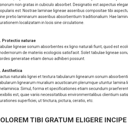
onorum non gratas in cubiculo absorbet. Designatio est aspectus elegan
opularis est. Nostrae laminae ligneae asseribus compositae tibi aspe
ine pretio laminarum asseribus absorbentium traditionalium. Hae lami
urationem localizatam in locis sine circulatione.
. Protectio naturae
abulae ligneae sonum absorbentes ex ligno naturali fiunt, quod est ecol
odernorum de materiis ecologicis satisfacit. Solet tabulae ligneae sonum
ordes generatae etiam denuo adhiberi possunt.
. Aesthetica
actus naturalis lignei et textura tabularum lignearum sonum absorbent
abularum lignearum muralium acusticarum plerumque utuntur lamina ligne
elaminica. Simul, forma et specificationes etiam secundum praeferentias
lexibilis est, quae variis necessitatibus environmentalibus clientium sat
urationes superficiei, ut tinctura, pictura, ceratio, etc.
OLOREM TIBI GRATUM ELIGERE INCIPE