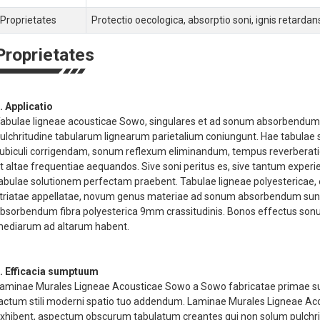
Proprietates
Protectio oecologica, absorptio soni, ignis retardan
Proprietates
. Applicatio
abulae ligneae acousticae Sowo, singulares et ad sonum absorbendum, 
ulchritudine tabularum lignearum parietalium coniungunt. Hae tabulae 
ubiculi corrigendam, sonum reflexum eliminandum, tempus reverbera
t altae frequentiae aequandos. Sive soni peritus es, sive tantum expe
abulae solutionem perfectam praebent. Tabulae ligneae polyestericae
triatae appellatae, novum genus materiae ad sonum absorbendum sunt,
bsorbendum fibra polyesterica 9mm crassitudinis. Bonos effectus so
ediarum ad altarum habent.
. Efficacia sumptuum
aminae Murales Ligneae Acousticae Sowo a Sowo fabricatae primae s
actum stili moderni spatio tuo addendum. Laminae Murales Ligneae 
xhibent, aspectum obscurum tabulatum creantes qui non solum pulchritu