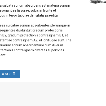
ea sulcata sonum absorbens est materia sonum
sonantiae fissurae, sulcis in fronte et
bus in tergo tabulae densitatis praedita.
neae sulcatae sonum absorbentes plerumque in
 sequentes dividuntur: gradum protectionis
m B2, gradum protectionis contra ignem B1, et
tentiae contra ignem A2, et ignifugae sunt. Tria
eriarum sonum absorbentium cum diversis
tectionis contra ignem diversas superficies
bent.
TA NOS