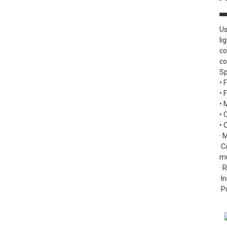
Us
li
co
co
Sp
• 
• 
• 
• 
• 
· 
·C
mu
· 
·I
·P