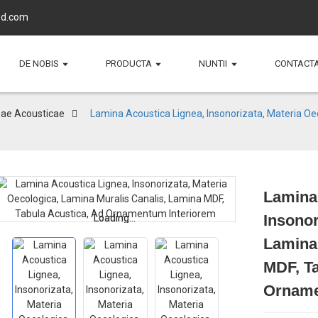
d.com
DE NOBIS
PRODUCTA
NUNTII
CONTACT
eae Acousticae
Lamina Acoustica Lignea, Insonorizata, Materia Oe
Lamina
Insonor
Loading...
Loading...
Lamina 
MDF, Ta
Orname