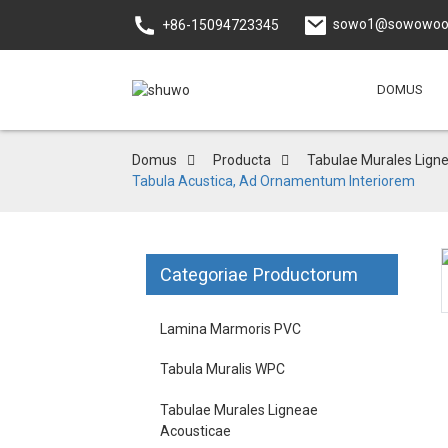
sowo1@sowowoo
+86-15094723345
DOMUS
Domus
Producta
Tabulae Murales Lign
Tabula Acustica, Ad Ornamentum Interiorem
Categoriae Productorum
Loading...
Loading...
Lamina Marmoris PVC
Tabula Muralis WPC
Tabulae Murales Ligneae
Acousticae