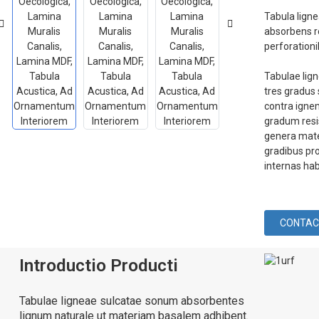
Tabula lign
absorbens re
perforationi
Tabulae lig
tres gradus
contra igne
gradum resis
genera mat
gradibus pro
internas ha
CONTAC
Introductio Producti
Tabulae ligneae sulcatae sonum absorbentes
lignum naturale ut materiam basalem adhibent.