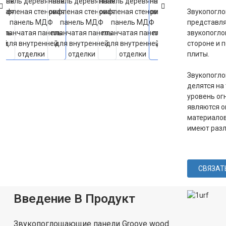
Звукопогл
представля
звукопогло
стороне и 
плиты.
Звукопогл
делятся на 
уровень ог
являются о
материалов
имеют разл
СВЯЗАТ
Введение В Продукт
Звукопоглощающие панели Groove wood