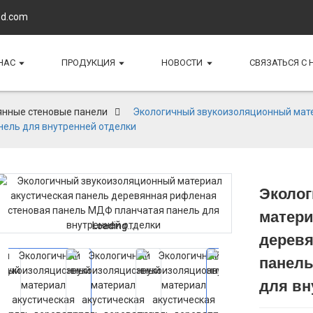
d.com
НАС
ПРОДУКЦИЯ
НОВОСТИ
СВЯЗАТЬСЯ С
янные стеновые панели
Экологичный звукоизоляционный мате
ель для внутренней отделки
Эколо
матери
Loading...
Loading...
деревя
панель
для вн