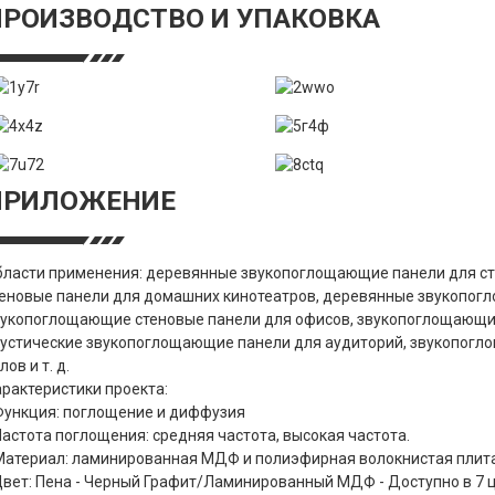
ПРОИЗВОДСТВО И УПАКОВКА
ПРИЛОЖЕНИЕ
бласти применения: деревянные звукопоглощающие панели для ст
теновые панели для домашних кинотеатров, деревянные звукопог
вукопоглощающие стеновые панели для офисов, звукопоглощающие
кустические звукопоглощающие панели для аудиторий, звукопогл
лов и т. д.
рактеристики проекта:
Функция: поглощение и диффузия
Частота поглощения: средняя частота, высокая частота.
Материал: ламинированная МДФ и полиэфирная волокнистая плита
Цвет: Пена - Черный Графит/Ламинированный МДФ - Доступно в 7 