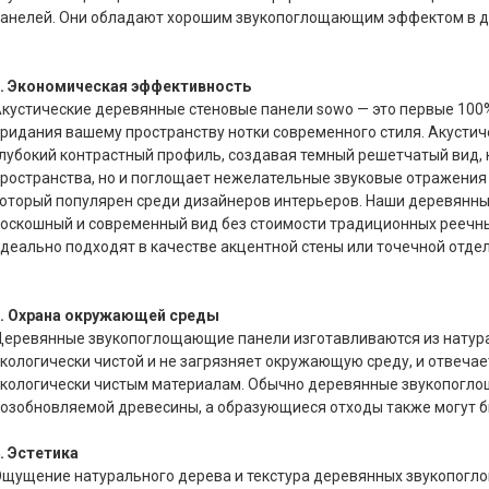
анелей. Они обладают хорошим звукопоглощающим эффектом в ди
. Экономическая эффективность
кустические деревянные стеновые панели sowo — это первые 100
ридания вашему пространству нотки современного стиля. Акусти
лубокий контрастный профиль, создавая темный решетчатый вид, 
ространства, но и поглощает нежелательные звуковые отражения 
оторый популярен среди дизайнеров интерьеров. Наши деревянны
оскошный и современный вид без стоимости традиционных реечн
деально подходят в качестве акцентной стены или точечной отдел
3. Охрана окружающей среды
еревянные звукопоглощающие панели изготавливаются из натура
кологически чистой и не загрязняет окружающую среду, и отвеча
кологически чистым материалам. Обычно деревянные звукопогло
озобновляемой древесины, а образующиеся отходы также могут б
. Эстетика
щущение натурального дерева и текстура деревянных звукопогл