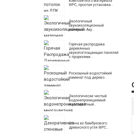
композитного материала
WPC, простая установка...
Экологичный
звукоизоляционный
материал Аку...
Горячая распродажа
деревянных
звукопоглощающих панелей
с прорезями...
Роскошный водостойкий
ламинат под дерево...
Экологически чистый
водонепроницаемый
многоцветный...
Стена из бамбукового
древесного угля WPC...