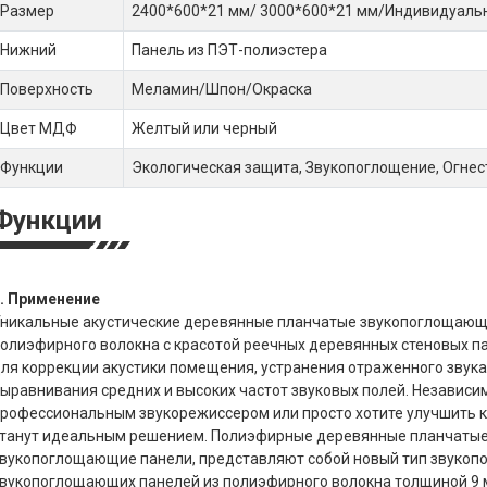
Размер
2400*600*21 мм/ 3000*600*21 мм/Индивидуаль
Нижний
Панель из ПЭТ-полиэстера
Поверхность
Меламин/Шпон/Окраска
Цвет МДФ
Желтый или черный
Функции
Экологическая защита, Звукопоглощение, Огнес
Функции
. Применение
никальные акустические деревянные планчатые звукопоглощающи
олиэфирного волокна с красотой реечных деревянных стеновых п
ля коррекции акустики помещения, устранения отраженного звук
ыравнивания средних и высоких частот звуковых полей. Независимо
рофессиональным звукорежиссером или просто хотите улучшить ка
танут идеальным решением. Полиэфирные деревянные планчатые 
вукопоглощающие панели, представляют собой новый тип звукоп
вукопоглощающих панелей из полиэфирного волокна толщиной 9