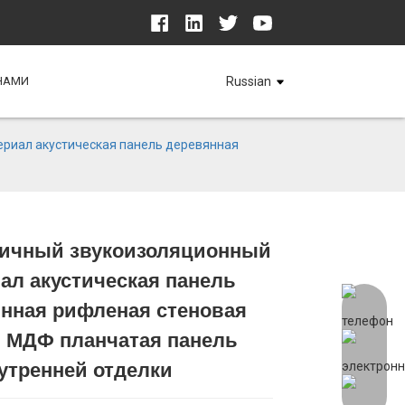
 НАМИ
Russian
риал акустическая панель деревянная
гичный звукоизоляционный
ал акустическая панель
Loading...
Loading...
Loading...
Loading...
нная рифленая стеновая
 МДФ планчатая панель
утренней отделки