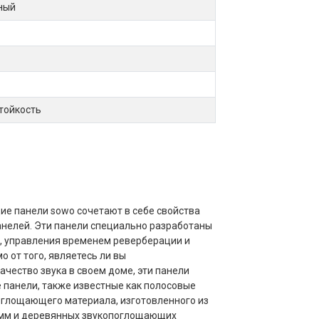
ный
тойкость
е панели sowo сочетают в себе свойства
анелей. Эти панели специально разработаны
а, управления временем реверберации и
 от того, являетесь ли вы
чество звука в своем доме, эти панели
панели, также известные как полосовые
оглощающего материала, изготовленного из
 мм и деревянных звукопоглощающих