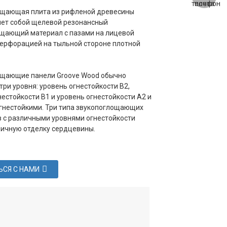
ощающая плита из рифленой древесины
ет собой щелевой резонансный
щающий материал с пазами на лицевой
перфорацией на тыльной стороне плотной
ощающие панели Groove Wood обычно
три уровня: уровень огнестойкости B2,
нестойкости B1 и уровень огнестойкости A2 и
гнестойкими. Три типа звукопоглощающих
 с различными уровнями огнестойкости
ичную отделку сердцевины.
ЬСЯ С НАМИ