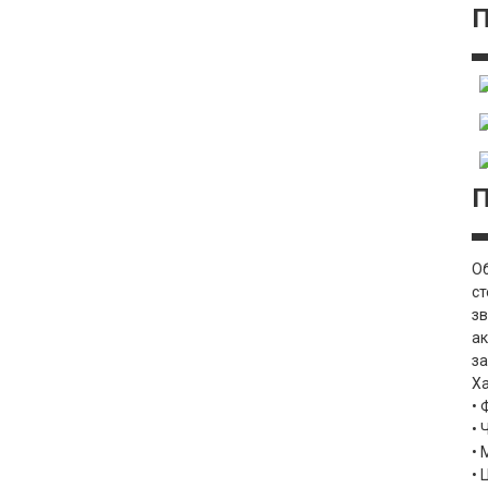
О
с
з
а
за
Ха
• 
• 
• 
• 