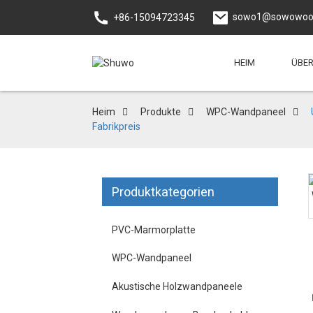
sowo1@sowowoo
+86-15094723345
HEIM
ÜBER
Heim
Produkte
WPC-Wandpaneel
Fabrikpreis
Produktkategorien
Loading...
Loading...
PVC-Marmorplatte
WPC-Wandpaneel
Akustische Holzwandpaneele