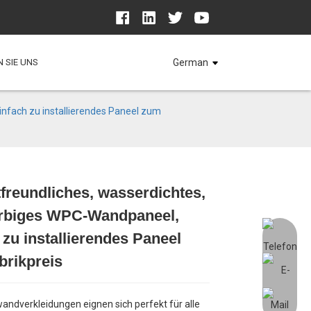
 SIE UNS
German
nfach zu installierendes Paneel zum
reundliches, wasserdichtes,
rbiges WPC-Wandpaneel,
Loading...
Loading...
Loading...
Loading...
 zu installierendes Paneel
brikpreis
ndverkleidungen eignen sich perfekt für alle