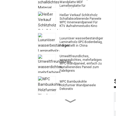
Wandplatte MDF
Lamellenplatte für
Innendekoration
Heißer Verkauf Schlitzholz
Schallabsorbierende Paneele
WPC Innenwandpaneel Für
KTV Aufnahmestudio Kino
Luxuriöser wasserbeständiger
Laminatholz-SPC-Bodenbelag,
hergestellt in China
Umweltfreundliches,
wasserdichtes, mehrfarbiges
WPC-Wandpaneel, einfach zu
installierendes Paneel zum
Fabrikpreis
WPC Bambuskohle
Holzfurnier Wandpaneele
Dekorativ
Hochwertiger beliebter
Terrassenboden aus WPC-
Holz-Kunststoff-
Verbundwerkstoff für den
Außenbereich