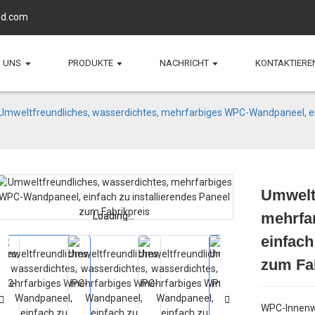
d.com
 UNS
PRODUKTE
NACHRICHT
KONTAKTIEREN
Umweltfreundliches, wasserdichtes, mehrfarbiges WPC-Wandpaneel, ei
Umweltf
mehrfa
Loading...
Loading...
einfach
zum Fa
WPC-Innenwa