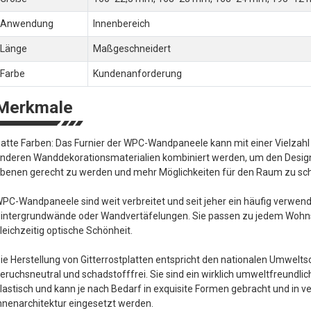
Anwendung
Innenbereich
Länge
Maßgeschneidert
Farbe
Kundenanforderung
Merkmale
atte Farben: Das Furnier der WPC-Wandpaneele kann mit einer Vielzah
nderen Wanddekorationsmaterialien kombiniert werden, um den Desig
benen gerecht zu werden und mehr Möglichkeiten für den Raum zu sc
PC-Wandpaneele sind weit verbreitet und seit jeher ein häufig verwen
intergrundwände oder Wandvertäfelungen. Sie passen zu jedem Wohnstil
leichzeitig optische Schönheit.
ie Herstellung von Gitterrostplatten entspricht den nationalen Umweltsc
eruchsneutral und schadstofffrei. Sie sind ein wirklich umweltfreundli
lastisch und kann je nach Bedarf in exquisite Formen gebracht und in 
nnenarchitektur eingesetzt werden.