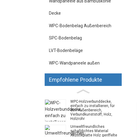
Wandpaneele aus Bambuskohle
Decke
WPC-Bodenbelag Außenbereich
SPC-Bodenbelag
LVT-Bodenbeläge
WPC-Wandpaneele außen
Empfohlene Produkte
WPC-Holzverbunddecke,
einfach zu installieren, für
den Außenbereich,
Verbundkunststoff, Holz,
Holzrohr
Umweltfreundliches
schalldichtes Material
Akustikplatte Holz geriffelte