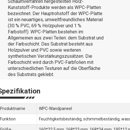
Schäumverfahren hergestellten Holz-
Kunststoff-Produkte werden als WPC-Platten
bezeichnet. Der Hauptrohstoff der WPC-Platte
ist ein neuartiges, umweltfreundliches Material
(30 % PVC, 69 % Holzpulver und 1 %
Farbstoff). WPC-Platten bestehen im
Allgemeinen aus zwei Teilen: dem Substrat und
der Farbschicht. Das Substrat besteht aus
Holzpulver und PVC sowie weiteren
synthetischen Verstärkungszusätzen. Die
Farbschicht wird durch PVC-Farbfolien mit
unterschiedlichen Texturen auf die Oberfläche
des Substrats geklebt.
Spezifikation
Produktname
WPC-Wandpaneel
Funktion
Feuchtigkeitsbeständig, schimmelbeständig, wass
Größe
160*22,5 mm, 168*23 mm, 168*24 mm, 195*12