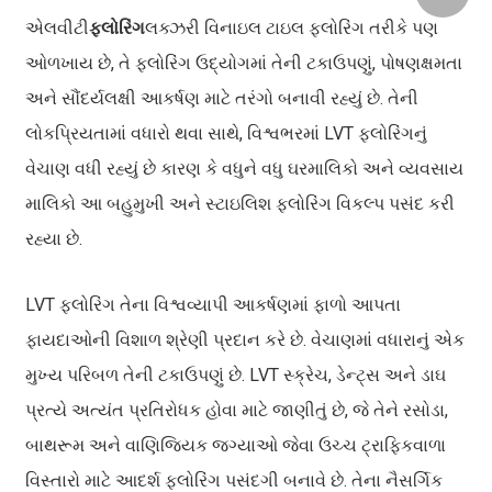
એલવીટી
ફ્લોરિંગ
લક્ઝરી વિનાઇલ ટાઇલ ફ્લોરિંગ તરીકે પણ
ઓળખાય છે, તે ફ્લોરિંગ ઉદ્યોગમાં તેની ટકાઉપણું, પોષણક્ષમતા
અને સૌંદર્યલક્ષી આકર્ષણ માટે તરંગો બનાવી રહ્યું છે. તેની
લોકપ્રિયતામાં વધારો થવા સાથે, વિશ્વભરમાં LVT ફ્લોરિંગનું
વેચાણ વધી રહ્યું છે કારણ કે વધુને વધુ ઘરમાલિકો અને વ્યવસાય
માલિકો આ બહુમુખી અને સ્ટાઇલિશ ફ્લોરિંગ વિકલ્પ પસંદ કરી
રહ્યા છે.
LVT ફ્લોરિંગ તેના વિશ્વવ્યાપી આકર્ષણમાં ફાળો આપતા
ફાયદાઓની વિશાળ શ્રેણી પ્રદાન કરે છે. વેચાણમાં વધારાનું એક
મુખ્ય પરિબળ તેની ટકાઉપણું છે. LVT સ્ક્રેચ, ડેન્ટ્સ અને ડાઘ
પ્રત્યે અત્યંત પ્રતિરોધક હોવા માટે જાણીતું છે, જે તેને રસોડા,
બાથરૂમ અને વાણિજ્યિક જગ્યાઓ જેવા ઉચ્ચ ટ્રાફિકવાળા
વિસ્તારો માટે આદર્શ ફ્લોરિંગ પસંદગી બનાવે છે. તેના નૈસર્ગિક