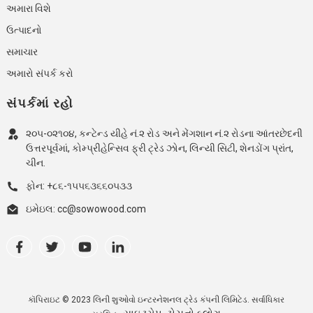
અમારા વિશે
ઉત્પાદનો
સમાચાર
અમારો સંપર્ક કરો
સંપર્કમાં રહો
૨૦૫-૦૨૧૦૪, કન્ટેન્ડ યીહે નં.૨ રોડ અને મેંગશાન નં.૨ રોડના આંતરછેદની
ઉત્તરપૂર્વમાં, કોમ્પ્રીહેન્સિવ ફ્રી ટ્રેડ ઝોન, લિન્યી સિટી, શેનડોંગ પ્રાંત,
ચીન.
ફોન: +૮૬-૧૫૫૬૩૬૬૦૫૩૩
ઇમેઇલ: cc@sowowood.com
કૉપિરાઇટ © 2023 લિની શુઓવો ઇન્ટરનેશનલ ટ્રેડ કંપની લિમિટેડ. સર્વાધિકાર