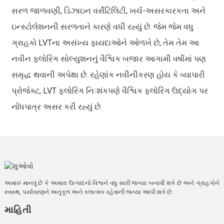
સરળ જાળવણી, ડિઝાઇન વર્સેટિલિટી, ખર્ચ-અસરકારકતા અને
ઇન્સ્ટોલેશનની સરળતાને કારણે વધી રહ્યું છે. જેમ જેમ વધુ
ગ્રાહકો LVTના અસંખ્ય ફાયદાઓને ઓળખે છે, તેમ તેમ આ
નવીન ફ્લોરિંગ સોલ્યુશનનું વૈશ્વિક બજાર આગામી વર્ષોમાં પણ
સમૃદ્ધ થવાની અપેક્ષા છે. રહેણાંક નવીનીકરણ હોય કે વ્યાપારી
પ્રોજેક્ટ, LVT ફ્લોરિંગ નિઃશંકપણે વૈશ્વિક ફ્લોરિંગ ઉદ્યોગ પર
નોંધપાત્ર અસર કરી રહ્યું છે.
અમારું માનવું છે કે અમારા ઉત્પાદનો વિશ્વને વધુ સારી જગ્યા બનાવી શકે છે અને ગ્રાહકોને
સ્વસ્થ, પર્યાવરણને અનુકૂળ અને કલાત્મક રહેવાની જગ્યા આપી શકે છે.
માહિતી