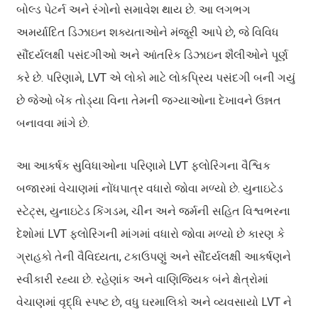
બોલ્ડ પેટર્ન અને રંગોનો સમાવેશ થાય છે. આ લગભગ
અમર્યાદિત ડિઝાઇન શક્યતાઓને મંજૂરી આપે છે, જે વિવિધ
સૌંદર્યલક્ષી પસંદગીઓ અને આંતરિક ડિઝાઇન શૈલીઓને પૂર્ણ
કરે છે. પરિણામે, LVT એ લોકો માટે લોકપ્રિય પસંદગી બની ગયું
છે જેઓ બેંક તોડ્યા વિના તેમની જગ્યાઓના દેખાવને ઉન્નત
બનાવવા માંગે છે.
આ આકર્ષક સુવિધાઓના પરિણામે LVT ફ્લોરિંગના વૈશ્વિક
બજારમાં વેચાણમાં નોંધપાત્ર વધારો જોવા મળ્યો છે. યુનાઇટેડ
સ્ટેટ્સ, યુનાઇટેડ કિંગડમ, ચીન અને જર્મની સહિત વિશ્વભરના
દેશોમાં LVT ફ્લોરિંગની માંગમાં વધારો જોવા મળ્યો છે કારણ કે
ગ્રાહકો તેની વૈવિધ્યતા, ટકાઉપણું અને સૌંદર્યલક્ષી આકર્ષણને
સ્વીકારી રહ્યા છે. રહેણાંક અને વાણિજ્યિક બંને ક્ષેત્રોમાં
વેચાણમાં વૃદ્ધિ સ્પષ્ટ છે, વધુ ઘરમાલિકો અને વ્યવસાયો LVT ને