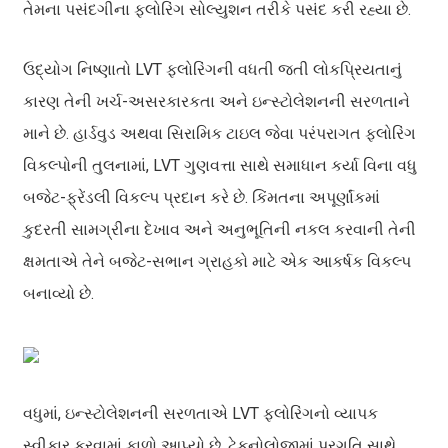
તેમના પસંદગીના ફ્લોરિંગ સોલ્યુશન તરીકે પસંદ કરી રહ્યા છે.
ઉદ્યોગ નિષ્ણાતો LVT ફ્લોરિંગની વધતી જતી લોકપ્રિયતાનું
કારણ તેની ખર્ચ-અસરકારકતા અને ઇન્સ્ટોલેશનની સરળતાને
માને છે. હાર્ડવુડ અથવા સિરામિક ટાઇલ જેવા પરંપરાગત ફ્લોરિંગ
વિકલ્પોની તુલનામાં, LVT ગુણવત્તા સાથે સમાધાન કર્યા વિના વધુ
બજેટ-ફ્રેંડલી વિકલ્પ પ્રદાન કરે છે. કિંમતના અપૂર્ણાંકમાં
કુદરતી સામગ્રીના દેખાવ અને અનુભૂતિની નકલ કરવાની તેની
ક્ષમતાએ તેને બજેટ-સભાન ગ્રાહકો માટે એક આકર્ષક વિકલ્પ
બનાવ્યો છે.
વધુમાં, ઇન્સ્ટોલેશનની સરળતાએ LVT ફ્લોરિંગનો વ્યાપક
સ્વીકાર કરવામાં ફાળો આપ્યો છે. ટેકનોલોજીમાં પ્રગતિ સાથે,