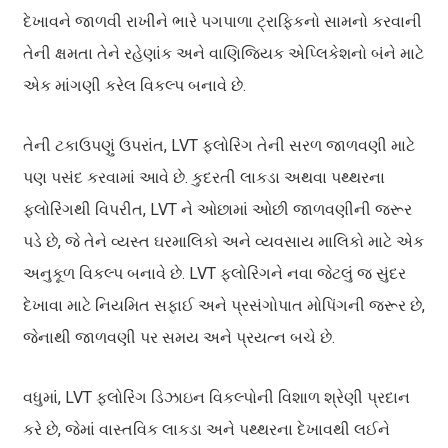
દેખાવને જાળવી રાખીને ભારે પગપાળા ટ્રાફિકનો સામનો કરવાની
તેની ક્ષમતા તેને રહેણાંક અને વાણિજ્યિક એપ્લિકેશનો બંને માટે
એક માંગણી કરેલ વિકલ્પ બનાવે છે.
તેની ટકાઉપણું ઉપરાંત, LVT ફ્લોરિંગ તેની સરળ જાળવણી માટે
પણ પસંદ કરવામાં આવે છે. કુદરતી લાકડા અથવા પથ્થરના
ફ્લોરિંગથી વિપરીત, LVT ને ઓછામાં ઓછી જાળવણીની જરૂર
પડે છે, જે તેને વ્યસ્ત ઘરમાલિકો અને વ્યવસાય માલિકો માટે એક
અનુકૂળ વિકલ્પ બનાવે છે. LVT ફ્લોરિંગને નવા જેટલું જ સુંદર
દેખાવા માટે નિયમિત સફાઈ અને પ્રસંગોપાત મોપિંગની જરૂર છે,
જેનાથી જાળવણી પર સમય અને પ્રયત્ન બચે છે.
વધુમાં, LVT ફ્લોરિંગ ડિઝાઇન વિકલ્પોની વિશાળ શ્રેણી પ્રદાન
કરે છે, જેમાં વાસ્તવિક લાકડા અને પથ્થરના દેખાવથી લઈને