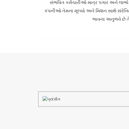
સંભવિત કર્મચારીઓ માત્ર પગાર અને લાભો જ 
કંપનીઓ તેમના મૂલ્યો અને મિશન સાથે સંરેખિત 
ભાવના અનુભવે છે ત