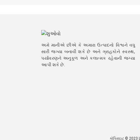
અમે માનીએ છીએ કે અમારા ઉત્પાદનો વિશ્વને વધુ
સારી જગ્યા બનાવી શકે છે અને ગ્રાહકોને સ્વસ્થ,
પર્યાવરણને અનુકૂળ અને કલાત્મક રહેવાની જગ્યા
આપી શકે છે.
કૉપિરાઇટ © 2023 Li