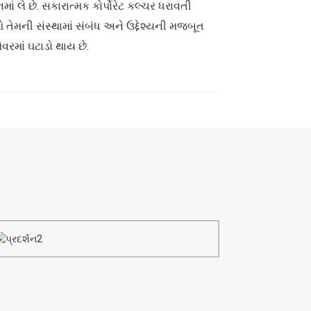
 લે છે. સકારાત્મક કોર્પોરેટ કલ્ચર ધરાવતી
 તેમની સંસ્થામાં સંબંધ અને ઉદ્દેશ્યની મજબૂત
રમાં ઘટાડો થાય છે.