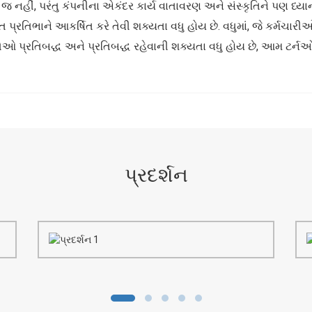
નહીં, પરંતુ કંપનીના એકંદર કાર્ય વાતાવરણ અને સંસ્કૃતિને પણ ધ્યાનમાં
પ્રતિભાને આકર્ષિત કરે તેવી શક્યતા વધુ હોય છે. વધુમાં, જે કર્મચારીઓ
ેઓ પ્રતિબદ્ધ અને પ્રતિબદ્ધ રહેવાની શક્યતા વધુ હોય છે, આમ ટર્નઓવ
પ્રદર્શન