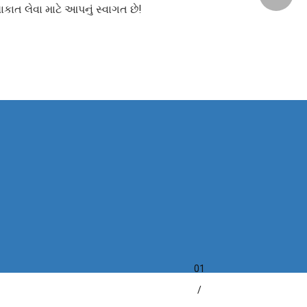
લાકાત લેવા માટે આપનું સ્વાગત છે!
01
/