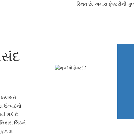
સ્થિત છે. અમારા ફેક્ટરીની મુ
પસંદ
 ખ્યાલને
ા ઉત્પાદનો
વી શકે છે.
નિકાસ લિંકને
ુણવત્તા