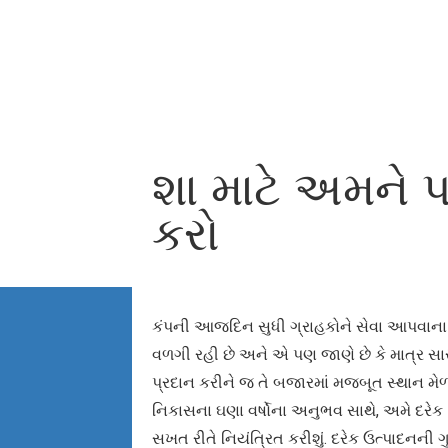
શા માટે અમને 
કરો
કંપની આજદિન સુધી ગ્રાહકોને સેવા આપવાના
વળગી રહી છે અને એ પણ જાણે છે કે માત્ર સાર
પ્રદાન કરીને જ તે બજારમાં મજબૂત સ્થાન મેળ
નિકાસના ઘણા વર્ષોના અનુભવ સાથે, અમે દરેક 
સખત રીતે નિયંત્રિત કરીશું. દરેક ઉત્પાદનની ગ