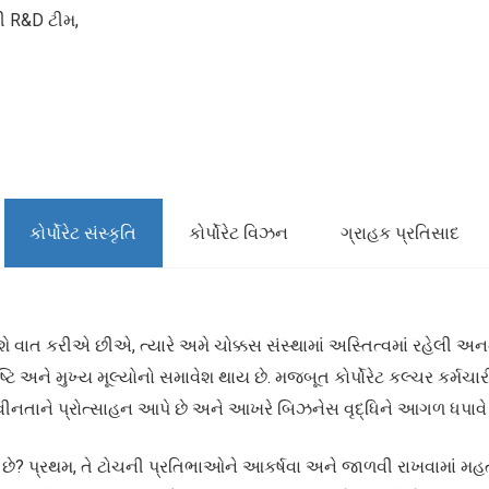
ની R&D ટીમ,
કોર્પોરેટ સંસ્કૃતિ
કોર્પોરેટ વિઝન
ગ્રાહક પ્રતિસાદ
શે વાત કરીએ છીએ, ત્યારે અમે ચોક્કસ સંસ્થામાં અસ્તિત્વમાં રહેલી અન
દ્રષ્ટિ અને મુખ્ય મૂલ્યોનો સમાવેશ થાય છે. મજબૂત કોર્પોરેટ કલ્ચર કર્
ીનતાને પ્રોત્સાહન આપે છે અને આખરે બિઝનેસ વૃદ્ધિને આગળ ધપાવે 
વનું છે? પ્રથમ, તે ટોચની પ્રતિભાઓને આકર્ષવા અને જાળવી રાખવામાં મહત