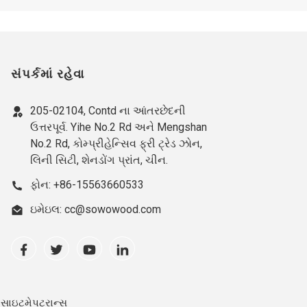
સંપર્કમાં રહેવા
205-02104, Contd ના આંતરછેદની
ઉત્તરપૂર્વ. Yihe No.2 Rd અને Mengshan
No.2 Rd, કોમ્પ્રીહેન્સિવ ફ્રી ટ્રેડ ઝોન,
લિની સિટી, શેનડોંગ પ્રાંત, ચીન.
ફોન: +86-15563660533
ઇમેઇલ: cc@sowowood.com
સાઇટમેપટ્રાન્સ