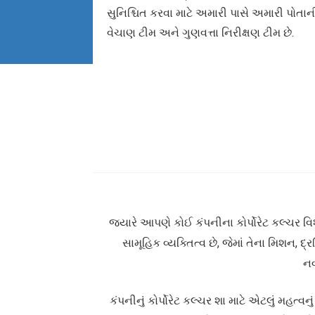
સુનિશ્ચિત કરવા માટે અમારી પાસે અમારી પોતા
વેચાણ ટીમ અને ગુણવત્તા નિરીક્ષણ ટીમ છે.
જ્યારે આપણે કોઈ કંપનીના કોર્પોરેટ કલ્ચર વિ
સામૂહિક વ્યક્તિત્વ છે, જેમાં તેના મિશન, 
નવ
કંપનીનું કોર્પોરેટ કલ્ચર શા માટે એટલું મહત્