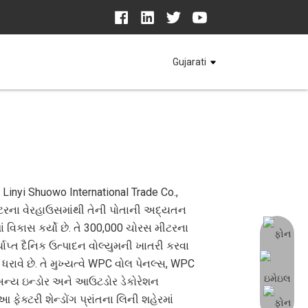
Gujarati
 Linyi Shuowo International Trade Co.,
ટરના વેરહાઉસમાંથી તેની પોતાની અદ્યતન
ાં વિકાસ કર્યો છે. તે 300,000 ચોરસ મીટરના
્યાપ્ત દૈનિક ઉત્પાદન વોલ્યુમની ખાતરી કરવા
ધરાવે છે. તે મુખ્યત્વે WPC વોલ પેનલ્સ, WPC
 અન્ય ઇન્ડોર અને આઉટડોર ડેકોરેશન
આ ફેક્ટરી શેન્ડોંગ પ્રાંતના લિની શહેરમાં