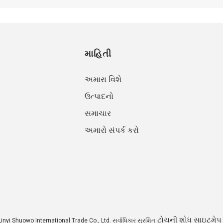
માહિતી
અમારા વિશે
ઉત્પાદનો
સમાચાર
અમારો સંપર્ક કરો
ટોચની શોધ
સાઇટમેપ
nyi Shuowo International Trade Co., Ltd. સર્વાધિકાર સુરક્ષિત