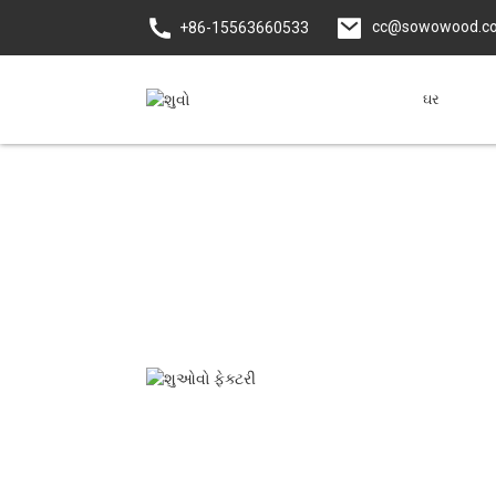
cc@sowowood.c
+86-15563660533
ઘર