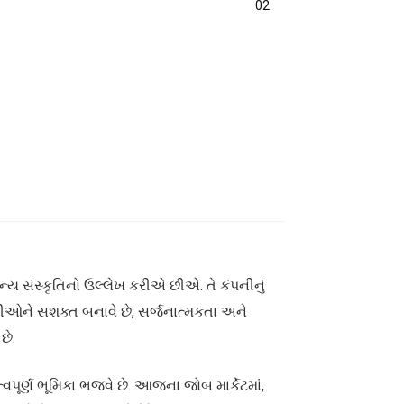
02
ન્ય સંસ્કૃતિનો ઉલ્લેખ કરીએ છીએ. તે કંપનીનું
મચારીઓને સશક્ત બનાવે છે, સર્જનાત્મકતા અને
છે.
્વપૂર્ણ ભૂમિકા ભજવે છે. આજના જોબ માર્કેટમાં,