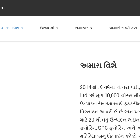
om
અમારા વિશે
ઉત્પાદનો
સમાચાર
અમારો સંપર્ક કરો
અમારા વિશે
2014 થી, 9 વર્ષના વિકાસ પછી,
Ltd. એ મૂળ 10,000 ચોરસ મી
ઉત્પાદન રેખાઓ સાથે ફેક્ટરીમ
વિસ્તારને આવરી લે છે અને પર
માટે 20 થી વધુ ઉત્પાદન લાઇન 
ફ્લોરિંગ, SPC ફ્લોરિંગ અને
મટિરિયલ્સનું ઉત્પાદન કરે છે. 