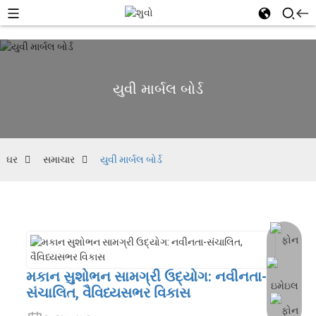
યુવી માર્બલ બોર્ડ
ઘર
સમાચાર
યુવી માર્બલ બોર્ડ
મકાન સુશોભન સામગ્રી ઉદ્યોગ: નવીનતા-
સંચાલિત, વૈવિધ્યસભર વિકાસ