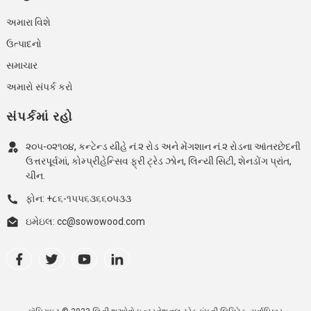
અમારા વિશે
ઉત્પાદનો
સમાચાર
અમારો સંપર્ક કરો
સંપર્કમાં રહો
૨૦૫-૦૨૧૦૪, કન્ટેન્ડ યીહે નં.૨ રોડ અને મેંગશાન નં.૨ રોડના આંતરછેદની
ઉત્તરપૂર્વમાં, કોમ્પ્રીહેન્સિવ ફ્રી ટ્રેડ ઝોન, લિન્યી સિટી, શેનડોંગ પ્રાંત,
ચીન.
ફોન: +૮૬-૧૫૫૬૩૬૬૦૫૩૩
ઇમેઇલ: cc@sowowood.com