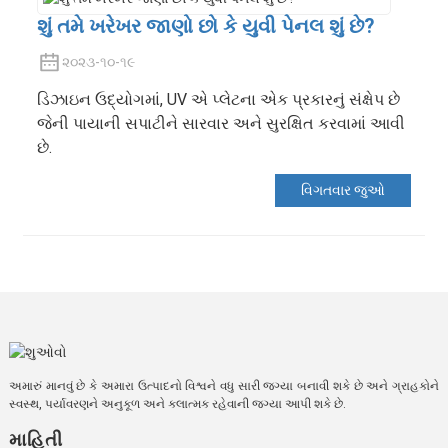
શું તમે ખરેખર જાણો છો કે યુવી પેનલ શું છે?
૨૦૨૩-૧૦-૧૯
ડિઝાઇન ઉદ્યોગમાં, UV એ પ્લેટના એક પ્રકારનું સંક્ષેપ છે
જેની પાયાની સપાટીને સારવાર અને સુરક્ષિત કરવામાં આવી
છે.
વિગતવાર જુઓ
અમારું માનવું છે કે અમારા ઉત્પાદનો વિશ્વને વધુ સારી જગ્યા બનાવી શકે છે અને ગ્રાહકોને
સ્વસ્થ, પર્યાવરણને અનુકૂળ અને કલાત્મક રહેવાની જગ્યા આપી શકે છે.
માહિતી