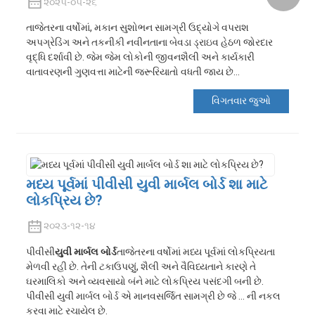
૨૦૨૫-૦૫-૨૬
તાજેતરના વર્ષોમાં, મકાન સુશોભન સામગ્રી ઉદ્યોગે વપરાશ
અપગ્રેડિંગ અને તકનીકી નવીનતાના બેવડા ડ્રાઇવ હેઠળ જોરદાર
વૃદ્ધિ દર્શાવી છે. જેમ જેમ લોકોની જીવનશૈલી અને કાર્યકારી
વાતાવરણની ગુણવત્તા માટેની જરૂરિયાતો વધતી જાય છે...
વિગતવાર જુઓ
મધ્ય પૂર્વમાં પીવીસી યુવી માર્બલ બોર્ડ શા માટે
લોકપ્રિય છે?
૨૦૨૩-૧૨-૧૪
પીવીસી
યુવી માર્બલ બોર્ડ
તાજેતરના વર્ષોમાં મધ્ય પૂર્વમાં લોકપ્રિયતા
મેળવી રહી છે. તેની ટકાઉપણું, શૈલી અને વૈવિધ્યતાને કારણે તે
ઘરમાલિકો અને વ્યવસાયો બંને માટે લોકપ્રિય પસંદગી બની છે.
પીવીસી યુવી માર્બલ બોર્ડ એ માનવસર્જિત સામગ્રી છે જે ... ની નકલ
કરવા માટે રચાયેલ છે.