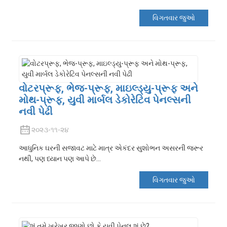
વિગતવાર જુઓ
વોટરપ્રૂફ, ભેજ-પ્રૂફ, માઇલ્ડ્યુ-પ્રૂફ અને
મોથ-પ્રૂફ, યુવી માર્બલ ડેકોરેટિવ પેનલ્સની
નવી પેઢી
૨૦૨૩-૧૧-૨૪
આધુનિક ઘરની સજાવટ માટે માત્ર એકંદર સુશોભન અસરની જરૂર
નથી, પણ ધ્યાન પણ આપે છે...
વિગતવાર જુઓ