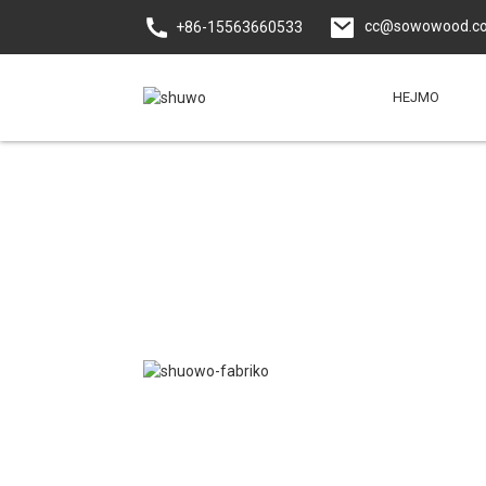
cc@sowowood.c
+86-15563660533
HEJMO