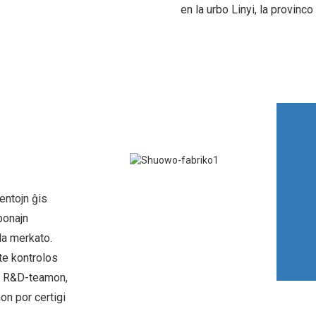
en la urbo Linyi, la provinc
entojn ĝis
bonajn
la merkato.
kte kontrolos
an R&D-teamon,
on por certigi