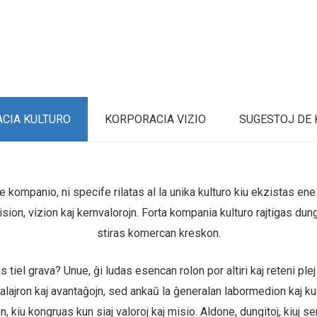
CIA KULTURO
KORPORACIA VIZIO
SUGESTOJ DE 
e kompanio, ni specife rilatas al la unika kulturo kiu ekzistas ene
n, vizion kaj kernvalorojn. Forta kompania kulturo rajtigas dungit
stiras komercan kreskon.
tiel grava? Unue, ĝi ludas esencan rolon por altiri kaj reteni plej
alajron kaj avantaĝojn, sed ankaŭ la ĝeneralan labormedion kaj kul
on, kiu kongruas kun siaj valoroj kaj misio. Aldone, dungitoj, kiuj 