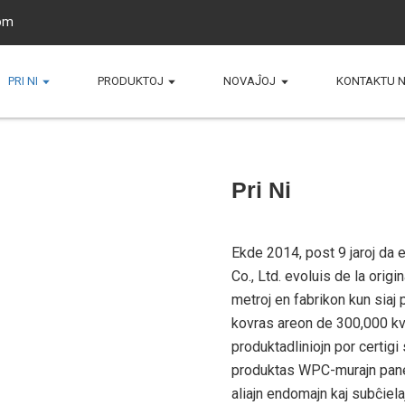
om
PRI NI
PRODUKTOJ
NOVAĴOJ
KONTAKTU N
Pri Ni
Ekde 2014, post 9 jaroj da 
Co., Ltd. evoluis de la ori
metroj en fabrikon kun siaj p
kovras areon de 300,000 kva
produktadliniojn por certigi
produktas WPC-murajn pane
aliajn endomajn kaj subĉiela