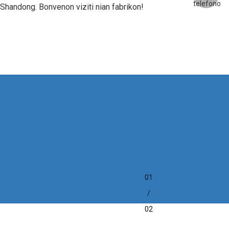
o Shandong. Bonvenon viziti nian fabrikon!
01
/
02