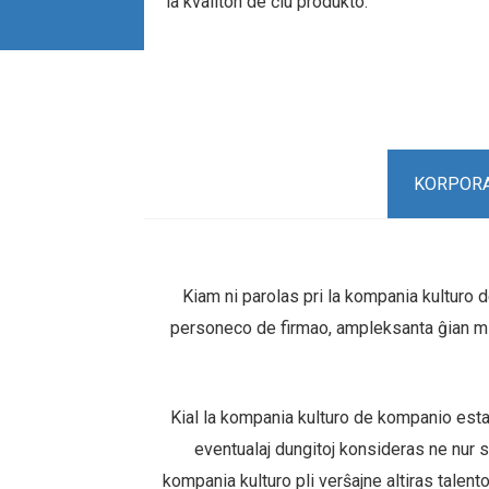
la kvaliton de ĉiu produkto.
KORPORA
Kiam ni parolas pri la kompania kulturo d
personeco de firmao, ampleksanta ĝian misio
Kial la kompania kulturo de kompanio estas 
eventualaj dungitoj konsideras ne nur s
kompania kulturo pli verŝajne altiras talent