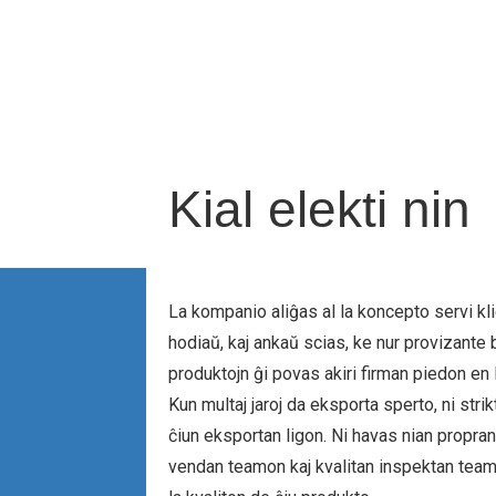
Kial elekti nin
La kompanio aliĝas al la koncepto servi kli
hodiaŭ, kaj ankaŭ scias, ke nur provizante 
produktojn ĝi povas akiri firman piedon en 
Kun multaj jaroj da eksporta sperto, ni stri
ĉiun eksportan ligon. Ni havas nian propr
vendan teamon kaj kvalitan inspektan team