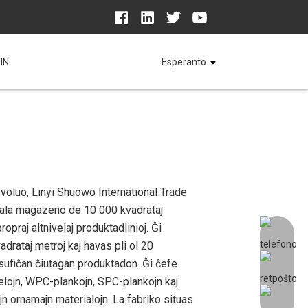
IN
Esperanto
evoluo, Linyi Shuowo International Trade
ginala magazeno de 10 000 kvadrataj
ropraj altnivelaj produktadlinioj. Ĝi
drataj metroj kaj havas pli ol 20
 sufiĉan ĉiutagan produktadon. Ĝi ĉefe
lojn, WPC-plankojn, SPC-plankojn kaj
jn ornamajn materialojn. La fabriko situas