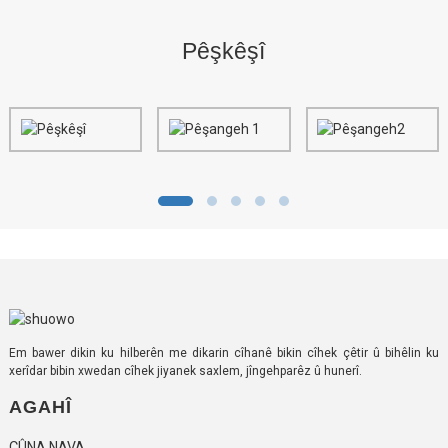
Pêşkêşî
Em bawer dikin ku hilberên me dikarin cîhanê bikin cîhek çêtir û bihêlin ku
xerîdar bibin xwedan cîhek jiyanek saxlem, jîngehparêz û hunerî.
AGAHÎ
ÇÛNA NAVA