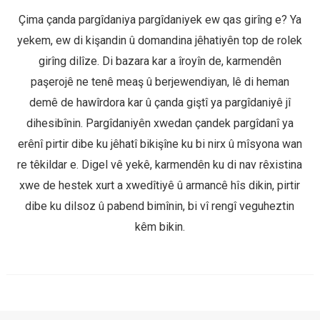
Çima çanda pargîdaniya pargîdaniyek ew qas girîng e? Ya
yekem, ew di kişandin û domandina jêhatiyên top de rolek
girîng dilîze. Di bazara kar a îroyîn de, karmendên
paşerojê ne tenê meaş û berjewendiyan, lê di heman
demê de hawîrdora kar û çanda giştî ya pargîdaniyê jî
dihesibînin. Pargîdaniyên xwedan çandek pargîdanî ya
erênî pirtir dibe ku jêhatî bikişîne ku bi nirx û mîsyona wan
re têkildar e. Digel vê yekê, karmendên ku di nav rêxistina
xwe de hestek xurt a xwedîtiyê û armancê hîs dikin, pirtir
dibe ku dilsoz û pabend bimînin, bi vî rengî veguheztin
kêm bikin.