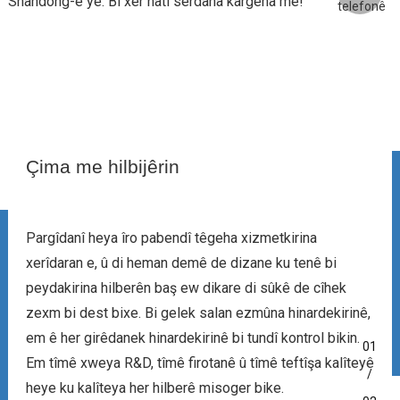
Shandong-ê ye. Bi xêr hatî serdana kargeha me!
Çima me hilbijêrin
Pargîdanî heya îro pabendî têgeha xizmetkirina
xerîdaran e, û di heman demê de dizane ku tenê bi
peydakirina hilberên baş ew dikare di sûkê de cîhek
zexm bi dest bixe. Bi gelek salan ezmûna hinardekirinê,
em ê her girêdanek hinardekirinê bi tundî kontrol bikin.
01
Em tîmê xweya R&D, tîmê firotanê û tîmê teftîşa kalîteyê
/
heye ku kalîteya her hilberê misoger bike.