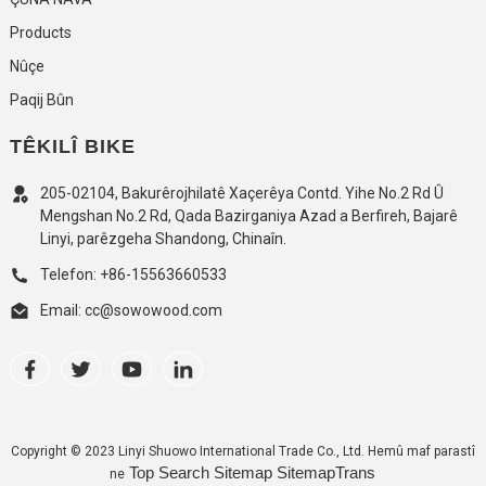
Products
Nûçe
Paqij Bûn
TÊKILÎ BIKE
205-02104, Bakurêrojhilatê Xaçerêya Contd. Yihe No.2 Rd Û
Mengshan No.2 Rd, Qada Bazirganiya Azad a Berfireh, Bajarê
Linyi, parêzgeha Shandong, Chinaîn.
Telefon: +86-15563660533
Email: cc@sowowood.com
Copyright © 2023 Linyi Shuowo International Trade Co., Ltd. Hemû maf parastî
Top Search
Sitemap
SitemapTrans
ne