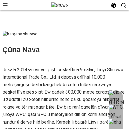
Çûna Nava
Ji sala 2014-an vir ve, piştî pêşkeftina 9 salan, Linyi Shuowo
International Trade Co., Ltd. ji depoya orîjînal 10,000
metreçargoşe berbi kargehek bi xetên hilberîna xweya
pêşkeftî ve pêş xist. Ew qadek 300,000 metre çargoşe digire
û zêdetirî 20 xetên hilberînê hene da ku qebareya hilberîna
rojane ya têr misoger bike. Ew bi giranî panelên dîwarê WPC,
jûreya WPC, qata SPC û materyalên din ên xemilandî yên
hundur û derve hildiberîne. Kargeh li bajarê Linyi, parêzgeha