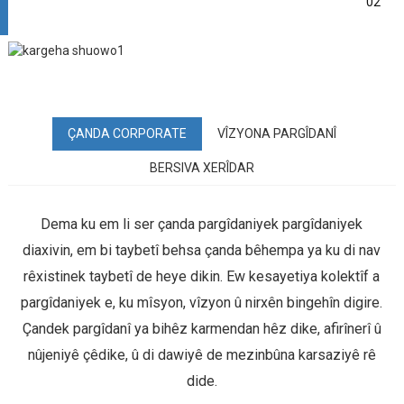
02
ÇANDA CORPORATE
VÎZYONA PARGÎDANÎ
BERSIVA XERÎDAR
Dema ku em li ser çanda pargîdaniyek pargîdaniyek
diaxivin, em bi taybetî behsa çanda bêhempa ya ku di nav
rêxistinek taybetî de heye dikin. Ew kesayetiya kolektîf a
pargîdaniyek e, ku mîsyon, vîzyon û nirxên bingehîn digire.
Çandek pargîdanî ya bihêz karmendan hêz dike, afirînerî û
nûjeniyê çêdike, û di dawiyê de mezinbûna karsaziyê rê
dide.