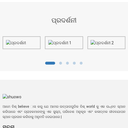
ପ୍ରଦର୍ଶନୀ
ଆମେ ବିଶ୍ believe ାସ କରୁ ଯେ ଆମର ଉତ୍ପାଦଗୁଡିକ ବିଶ୍ world କୁ ଏକ ଉନ୍ନତ ସ୍ଥାନ
କରିପାରେ ଏବଂ ଗ୍ରାହକମାନଙ୍କୁ ଏକ ସୁସ୍ଥ, ପରିବେଶ ଅନୁକୂଳ ଏବଂ କଳାତ୍ମକ ଜୀବନଯାପନ
ସ୍ଥାନ ପ୍ରଦାନ କରିବାକୁ ଅନୁମତି ଦେଇପାରେ |
ସୂଚନା