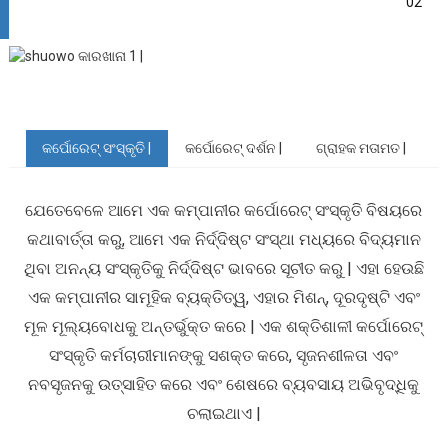
02
କର୍ପୋରେଟ୍ ସଂସ୍କୃତି |
କର୍ପୋରେଟ୍ ଦର୍ଶନ |
ଗ୍ରାହକ ମତାମତ |
ଯେତେବେଳେ ଆମେ ଏକ କମ୍ପାନୀର କର୍ପୋରେଟ୍ ସଂସ୍କୃତି ବିଷୟରେ
କଥାବାର୍ତ୍ତା କରୁ, ଆମେ ଏକ ନିର୍ଦ୍ଦିଷ୍ଟ ସଂସ୍ଥା ମଧ୍ୟରେ ବିଦ୍ୟମାନ
ଥିବା ଅନନ୍ୟ ସଂସ୍କୃତିକୁ ନିର୍ଦ୍ଦିଷ୍ଟ ଭାବରେ ସୂଚୀତ କରୁ | ଏହା ହେଉଛି
ଏକ କମ୍ପାନୀର ସାମୂହିକ ବ୍ୟକ୍ତିତ୍ୱ, ଏହାର ମିଶନ୍, ଦୂରଦୃଷ୍ଟି ଏବଂ
ମୂଳ ମୂଲ୍ୟବୋଧକୁ ଅନ୍ତର୍ଭୁକ୍ତ କରେ | ଏକ ଶକ୍ତିଶାଳୀ କର୍ପୋରେଟ୍
ସଂସ୍କୃତି କର୍ମଚାରୀମାନଙ୍କୁ ସଶକ୍ତ କରେ, ସୃଜନଶୀଳତା ଏବଂ
ନବସୃଜନକୁ ଉତ୍ସାହିତ କରେ ଏବଂ ଶେଷରେ ବ୍ୟବସାୟ ଅଭିବୃଦ୍ଧିକୁ
ଚଲାଇଥାଏ |