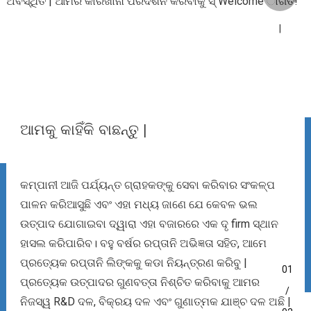
ଅବସ୍ଥିତ | ଆମର କାରଖାନା ପରିଦର୍ଶନ କରିବାକୁ ସ୍ Welcome ାଗତ!
ଆମକୁ କାହିଁକି ବାଛନ୍ତୁ |
କମ୍ପାନୀ ଆଜି ପର୍ଯ୍ୟନ୍ତ ଗ୍ରାହକଙ୍କୁ ସେବା କରିବାର ସଂକଳ୍ପ
ପାଳନ କରିଆସୁଛି ଏବଂ ଏହା ମଧ୍ୟ ଜାଣେ ଯେ କେବଳ ଭଲ
ଉତ୍ପାଦ ଯୋଗାଇବା ଦ୍ୱାରା ଏହା ବଜାରରେ ଏକ ଦୃ firm ସ୍ଥାନ
ହାସଲ କରିପାରିବ। ବହୁ ବର୍ଷର ରପ୍ତାନି ଅଭିଜ୍ଞତା ସହିତ, ଆମେ
ପ୍ରତ୍ୟେକ ରପ୍ତାନି ଲିଙ୍କକୁ କଡା ନିୟନ୍ତ୍ରଣ କରିବୁ |
01
ପ୍ରତ୍ୟେକ ଉତ୍ପାଦର ଗୁଣବତ୍ତା ନିଶ୍ଚିତ କରିବାକୁ ଆମର
/
ନିଜସ୍ୱ R&D ଦଳ, ବିକ୍ରୟ ଦଳ ଏବଂ ଗୁଣାତ୍ମକ ଯାଞ୍ଚ ଦଳ ଅଛି |