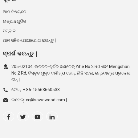
ଆମ ବିଷୟରେ
ଉତ୍ପାଦଗୁଡିକ
ସମ୍ବାଦ
ଆମ ସହିତ ଯୋଗାଯୋଗ କରନ୍ତୁ |
ସ୍ପର୍ଶ କରନ୍ତୁ |
205-02104, ଉତ୍ତର-ପୂର୍ବର କଣ୍ଟେଡ୍ Yihe No.2 Rd ଏବଂ Mengshan
No.2 Rd, ବିସ୍ତୃତ ମୁକ୍ତ ବାଣିଜ୍ୟ ଜୋନ୍, ଲିନି ସହର, ଚାନ୍ଦୋଙ୍ଗ ପ୍ରଦେଶ,
ଚୀନ୍ |
ଫୋନ୍: + 86-15563660533
ଇମେଲ୍: cc@sowowood.com |