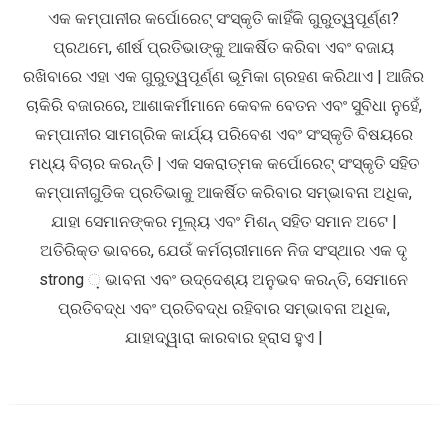
ଏକ କମ୍ପାନୀର କର୍ପୋରେଟ୍ ସଂସ୍କୃତି କାହିଁକି ଗୁରୁତ୍ୱପୂର୍ଣ୍ଣ?
ପ୍ରଥମେ, ଶୀର୍ଷ ପ୍ରତିଭାଙ୍କୁ ଆକର୍ଷିତ କରିବା ଏବଂ ବଜାୟ
ରଖିବାରେ ଏହା ଏକ ଗୁରୁତ୍ୱପୂର୍ଣ୍ଣ ଭୂମିକା ଗ୍ରହଣ କରିଥାଏ | ଆଜିର
ଚାକିରି ବଜାରରେ, ଆଶାକର୍ମୀମାନେ କେବଳ ବେତନ ଏବଂ ସୁବିଧା ନୁହେଁ,
କମ୍ପାନୀର ସାମଗ୍ରିକ କାର୍ଯ୍ୟ ପରିବେଶ ଏବଂ ସଂସ୍କୃତି ବିଷୟରେ
ମଧ୍ୟ ବିଚାର କରନ୍ତି | ଏକ ସକରାତ୍ମକ କର୍ପୋରେଟ୍ ସଂସ୍କୃତି ସହିତ
କମ୍ପାନୀଗୁଡିକ ପ୍ରତିଭାକୁ ଆକର୍ଷିତ କରିବାର ସମ୍ଭାବନା ଅଧିକ,
ଯାହା ସେମାନଙ୍କର ମୂଲ୍ୟ ଏବଂ ମିଶନ୍ ସହିତ ସମାନ ଅଟେ |
ଅତିରିକ୍ତ ଭାବରେ, ଯେଉଁ କର୍ମଚାରୀମାନେ ନିଜ ସଂସ୍ଥାର ଏକ ଦୃ
strong ଼ ଭାବନା ଏବଂ ଉଦ୍ଦେଶ୍ୟ ଅନୁଭବ କରନ୍ତି, ସେମାନେ
ପ୍ରତିବଦ୍ଧ ଏବଂ ପ୍ରତିବଦ୍ଧ ରହିବାର ସମ୍ଭାବନା ଅଧିକ,
ଯାହାଦ୍ୱାରା କାରବାର ହ୍ରାସ ହୁଏ |