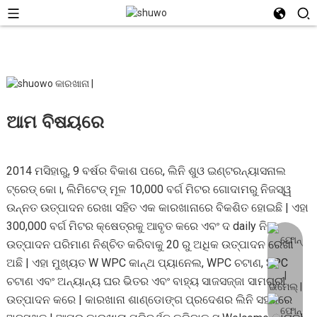
ଆମ ବିଷୟରେ
2014 ମସିହାରୁ, 9 ବର୍ଷର ବିକାଶ ପରେ, ଲିନି ଶୁଓ ଇଣ୍ଟରନ୍ୟାସନାଲ
ଟ୍ରେଡ୍ କୋ।, ଲିମିଟେଡ୍ ମୂଳ 10,000 ବର୍ଗ ମିଟର ଗୋଦାମରୁ ନିଜସ୍ୱ
ଉନ୍ନତ ଉତ୍ପାଦନ ରେଖା ସହିତ ଏକ କାରଖାନାରେ ବିକଶିତ ହୋଇଛି | ଏହା
300,000 ବର୍ଗ ମିଟର କ୍ଷେତ୍ରକୁ ଆବୃତ କରେ ଏବଂ ଦ daily ନିକ
ଉତ୍ପାଦନ ପରିମାଣ ନିଶ୍ଚିତ କରିବାକୁ 20 ରୁ ଅଧିକ ଉତ୍ପାଦନ ରେଖା
ଅଛି | ଏହା ମୁଖ୍ୟତ W WPC କାନ୍ଥ ପ୍ୟାନେଲ, WPC ଚଟାଣ, SPC
ଚଟାଣ ଏବଂ ଅନ୍ୟାନ୍ୟ ଘର ଭିତର ଏବଂ ବାହ୍ୟ ସାଜସଜ୍ଜା ସାମଗ୍ରୀ
ଉତ୍ପାଦନ କରେ | କାରଖାନା ଶାଣ୍ଡୋଙ୍ଗ ପ୍ରଦେଶର ଲିନି ସହରରେ