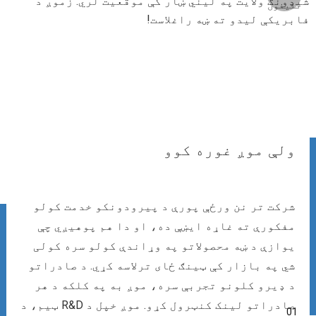
شیډونګ ولایت په لیني ښار کې موقعیت لري. زموږ د
فابریکې لیدو ته ښه راغلاست!
ولې موږ غوره کوو
شرکت تر نن ورځې پورې د پیرودونکو خدمت کولو
مفکورې ته غاړه ایښې ده، او دا هم پوهیږي چې
یوازې د ښه محصولاتو په وړاندې کولو سره کولی
شي په بازار کې ټینګ ځای ترلاسه کړي. د صادراتو
د ډیرو کلونو تجربې سره، موږ به په کلکه د هر
صادراتو لینک کنټرول کړو. موږ خپل د R&D ټیم، د
01