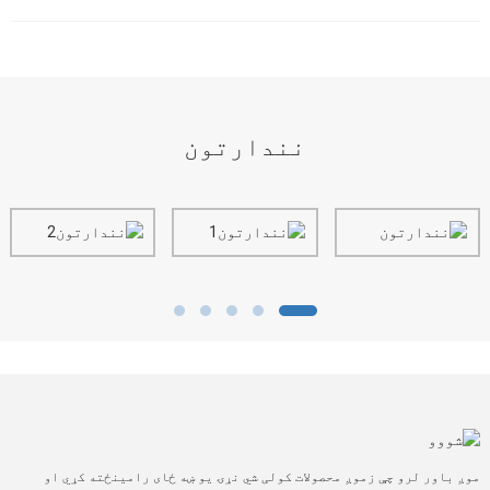
نندارتون
موږ باور لرو چې زموږ محصولات کولی شي نړۍ یو ښه ځای رامینځته کړي او