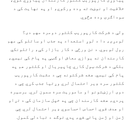
خلاقیت او نوښت ته وده ورکوي، او په نهایت کې د
سوداګرۍ وده هڅوي.
ولې د شرکت کارپوریټ کلتور دومره مهم دی؟
لومړی، دا د لوړ استعداد په جذب او ساتلو کې مهم
رول لوبوي. د نن ورځې د کار بازار کې، راتلونکي
کارمندان نه یوازې معاش او ګټې په پام کې نیسي،
بلکې د شرکت ټول کاري چاپیریال او کلتور هم په
پام کې نیسي. هغه شرکتونه چې د مثبت کارپوریټ
کلتور سره ډیر احتمال لري وړتیا جذب کړي چې د
دوی ارزښتونو او ماموریت سره سمون لري. برسیره
پردې، هغه کارمندان چې په خپل سازمان کې د تړاو
او هدف قوي احساس احساسوي ډیر احتمال لري چې
ژمن او ژمن پاتې شي، پدې توګه د تبادلې کمول.