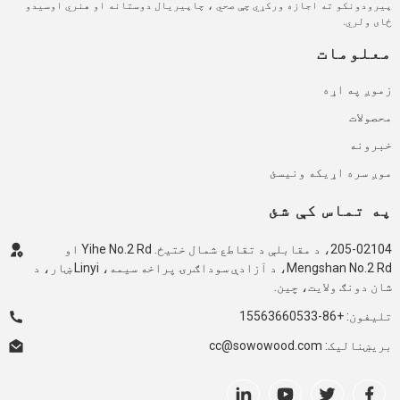
پیرودونکو ته اجازه ورکړي چې صحي ، چاپیریال دوستانه او هنري اوسیدو
ځای ولري.
معلومات
زموږ په اړه
محصولات
خبرونه
موږ سره اړیکه ونیسئ
په تماس کې شئ
205-02104، د مقابلې د تقاطع شمال ختیځ. Yihe No.2 Rd او
Mengshan No.2 Rd، د آزادې سوداګرۍ پراخه سیمه، Linyi ښار، د
شان دونګ ولایت، چین.
تلیفون: +86-15563660533
بریښنالیک: cc@sowowood.com