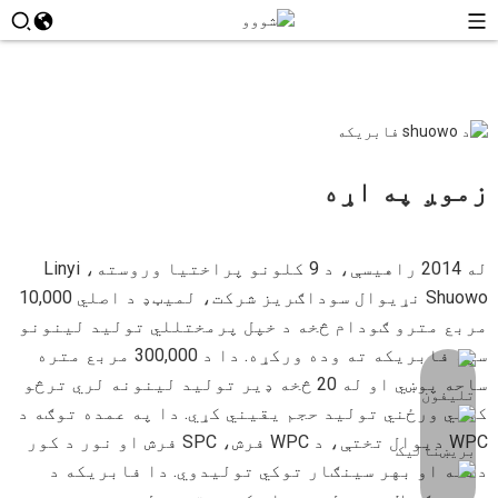
زموږ په اړه
له 2014 راهیسې، د 9 کلونو پراختیا وروسته، Linyi
Shuowo نړیوال سوداګریز شرکت، لمیټډ د اصلي 10,000
مربع مترو ګودام څخه د خپل پرمختللي تولید لینونو
سره فابریکه ته وده ورکړه. دا د 300,000 مربع متره
ساحه پوښي او له 20 څخه ډیر تولید لینونه لري ترڅو
کافي ورځني تولید حجم یقیني کړي. دا په عمده توګه د
WPC دیوال تختې، د WPC فرش، SPC فرش او نور د کور
دننه او بهر سینګار توکي تولیدوي. دا فابریکه د