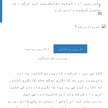
پلور ټیم او د کیفیت تفتیش ټیم لرو ترڅو د هر
/
محصول کیفیت ډاډمن کړو.
02
کارپوریټ کلتور
د کارپوریټ لید
د پیرودونکي غبرګون
کله چې موږ د شرکت د کارپوریټ کلتور په اړه
وغږیږو، موږ په ځانګړې توګه هغه ځانګړي کلتور
ته اشاره کوو چې په یوه ځانګړي سازمان کې شتون
لري. دا د شرکت ډله ایز شخصیت دی، چې خپل
ماموریت، لید او اصلي ارزښتونه پکې شامل دي. یو
پیاوړی کارپوریټ کلتور کارمندان پیاوړي کوي،