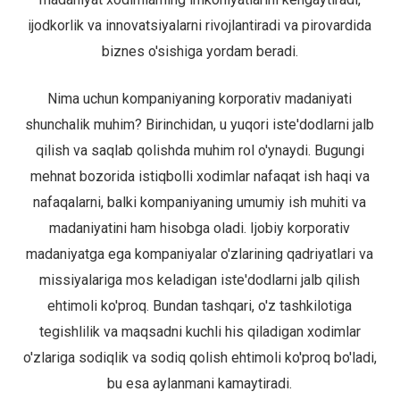
ijodkorlik va innovatsiyalarni rivojlantiradi va pirovardida
biznes o'sishiga yordam beradi.
Nima uchun kompaniyaning korporativ madaniyati
shunchalik muhim? Birinchidan, u yuqori iste'dodlarni jalb
qilish va saqlab qolishda muhim rol o'ynaydi. Bugungi
mehnat bozorida istiqbolli xodimlar nafaqat ish haqi va
nafaqalarni, balki kompaniyaning umumiy ish muhiti va
madaniyatini ham hisobga oladi. Ijobiy korporativ
madaniyatga ega kompaniyalar o'zlarining qadriyatlari va
missiyalariga mos keladigan iste'dodlarni jalb qilish
ehtimoli ko'proq. Bundan tashqari, o'z tashkilotiga
tegishlilik va maqsadni kuchli his qiladigan xodimlar
o'zlariga sodiqlik va sodiq qolish ehtimoli ko'proq bo'ladi,
bu esa aylanmani kamaytiradi.