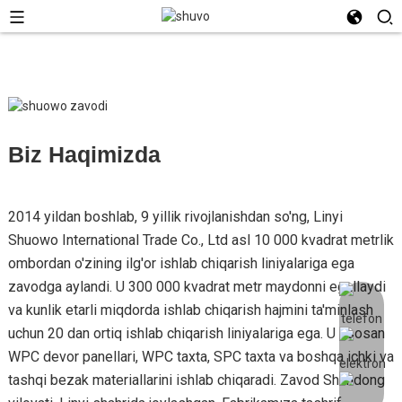
Biz Haqimizda
2014 yildan boshlab, 9 yillik rivojlanishdan so'ng, Linyi
Shuowo International Trade Co., Ltd asl 10 000 kvadrat metrlik
ombordan o'zining ilg'or ishlab chiqarish liniyalariga ega
zavodga aylandi. U 300 000 kvadrat metr maydonni egallaydi
va kunlik etarli miqdorda ishlab chiqarish hajmini ta'minlash
uchun 20 dan ortiq ishlab chiqarish liniyalariga ega. U asosan
WPC devor panellari, WPC taxta, SPC taxta va boshqa ichki va
tashqi bezak materiallarini ishlab chiqaradi. Zavod Shandong