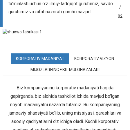
ta'minlash uchun o'z ilmiy-tadqiqot guruhimiz, savdo
/
guruhimiz va sifat nazorati guruhi mavjud.
02
KORPORATIV MADANIYAT
KORPORATIV VIZYON
MIJOZLARNING FIKR-MULOHAZALARI
Biz kompaniyaning korporativ madaniyati haqida
gapirganda, biz alohida tashkilot ichida mavjud bo'lgan
noyob madaniyatni nazarda tutamiz. Bu kompaniyaning
jamoaviy shaxsiyati bo'lib, uning missiyasi, qarashlari va
asosiy qadriyatlarini o'z ichiga oladi. Kuchli korporativ
madaniyat xodimlarning imkoniyatlarini kengaytiradi,