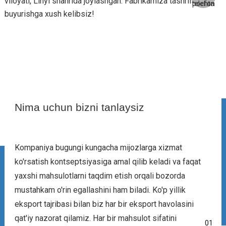
viloyati, Linyi shahrida joylashgan. Fabrikamıza tashrif
buyurishga xush kelibsiz!
Nima uchun bizni tanlaysiz
Kompaniya bugungi kungacha mijozlarga xizmat
ko'rsatish kontseptsiyasiga amal qilib keladi va faqat
yaxshi mahsulotlarni taqdim etish orqali bozorda
mustahkam o'rin egallashini ham biladi. Ko'p yillik
eksport tajribasi bilan biz har bir eksport havolasini
qat'iy nazorat qilamiz. Har bir mahsulot sifatini
01