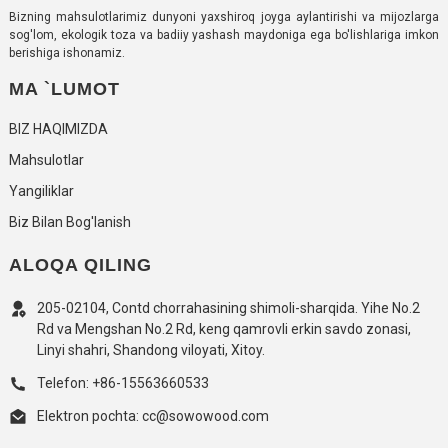
Bizning mahsulotlarimiz dunyoni yaxshiroq joyga aylantirishi va mijozlarga
sog'lom, ekologik toza va badiiy yashash maydoniga ega bo'lishlariga imkon
berishiga ishonamiz.
MA `LUMOT
BIZ HAQIMIZDA
Mahsulotlar
Yangiliklar
Biz Bilan Bog'lanish
ALOQA QILING
205-02104, Contd chorrahasining shimoli-sharqida. Yihe No.2
Rd va Mengshan No.2 Rd, keng qamrovli erkin savdo zonasi,
Linyi shahri, Shandong viloyati, Xitoy.
Telefon: +86-15563660533
Elektron pochta: cc@sowowood.com