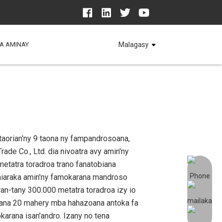
A AMINAY
Malagasy
aorian'ny 9 taona ny fampandrosoana,
rade Co., Ltd. dia nivoatra avy amin'ny
etatra toradroa trano fanatobiana
miaraka amin'ny famokarana mandroso
an-tany 300.000 metatra toradroa izy io
rana 20 mahery mba hahazoana antoka fa
arana isan'andro. Izany no tena