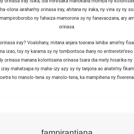
y orinasa iray isika, dia miresaka manokana momba ny kolontsai
-olona iarahan'ny orinasa iray, ahitana ny iraka, ny vina sy ny so
mampiroborobo ny fahaiza-mamorona sy ny fanavaozana, ary amin'
orinasa.
inasa iray? Voalohany, mitana anjara toerana lehibe amin'ny fisa
na izao, tsy ny karama sy ny tombontsoa ihany no eritreretin'ireo 
y orinasa manana kolontsaina orinasa tsara dia mety hisarika ny
a izay mahatsapa ny maha-izy azy sy ny tanjona ao anatin'ny fik
toetra ho manolo-tena sy manolo-tena, ka mampihena ny fiverena
fampirantiana