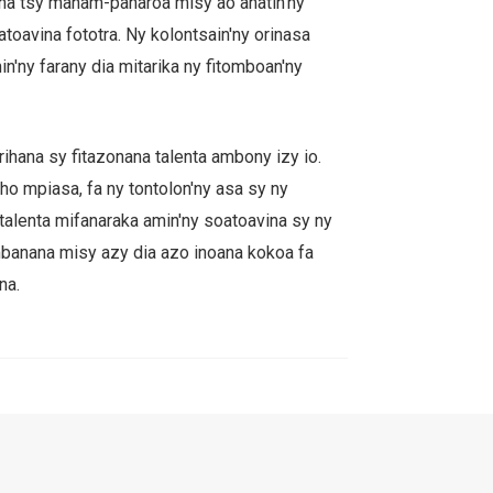
na tsy manam-paharoa misy ao anatin'ny
atoavina fototra. Ny kolontsain'ny orinasa
ny farany dia mitarika ny fitomboan'ny
rihana sy fitazonana talenta ambony izy io.
ho mpiasa, fa ny tontolon'ny asa sy ny
 talenta mifanaraka amin'ny soatoavina sy ny
ambanana misy azy dia azo inoana kokoa fa
na.