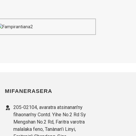
MIFANERASERA
205-02104, avaratra atsinanan'ny
fihaonan'ny Contd. Yihe No.2 Rd Sy
Mengshan No.2 Rd, Faritra varotra
malalaka feno, Tanànan'i Linyi,