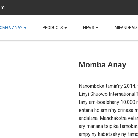
om
OMBA ANAY
PRODUCTS
NEWS
MIFANDRAIS
Momba Anay
Nanomboka tamin'ny 2014, t
Linyi Shuowo International T
tany am-boalohany 10.000 m
entana ho amin'ny orinasa 
andalana. Mandrakotra velar
ary manana tsipika famoka
ampy ny habetsaky ny famok