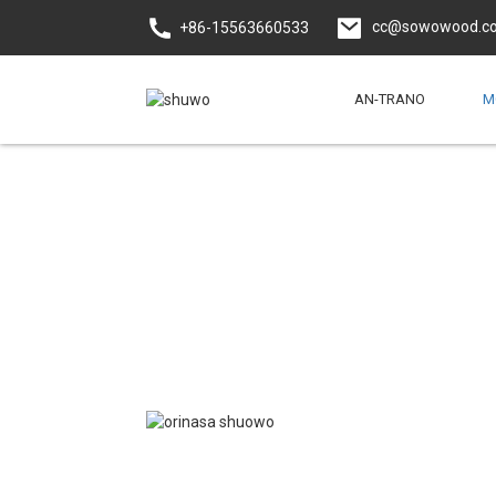
cc@sowowood.c
+86-15563660533
AN-TRANO
M