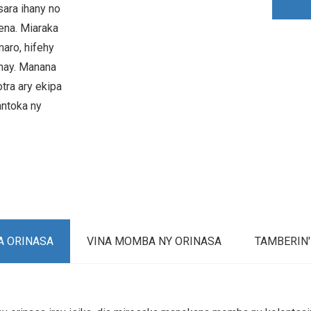
sara ihany no
ena. Miaraka
maro, hifehy
ahay. Manana
tra ary ekipa
ntoka ny
A ORINASA
VINA MOMBA NY ORINASA
TAMBERIN