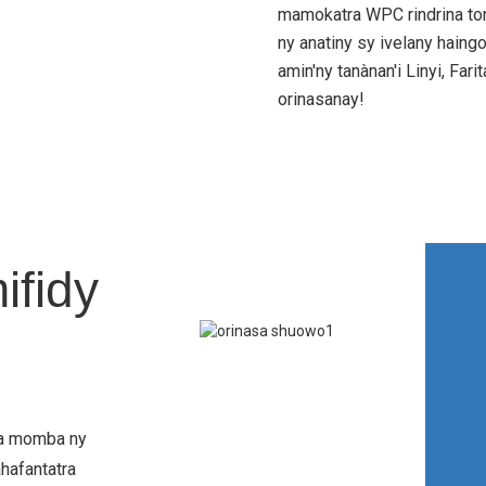
mamokatra WPC rindrina to
ny anatiny sy ivelany haingo
amin'ny tanànan'i Linyi, Far
orinasanay!
fidy
tra momba ny
hafantatra