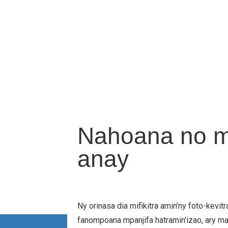
Nahoana no mi
anay
Ny orinasa dia mifikitra amin'ny foto-kevi
fanompoana mpanjifa hatramin'izao, ary ma