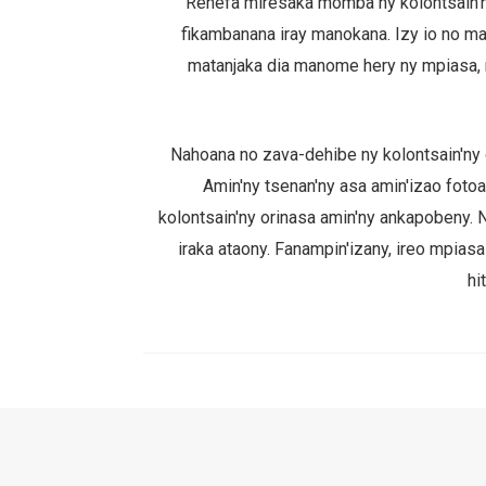
Rehefa miresaka momba ny kolontsain'n
fikambanana iray manokana. Izy io no maha
matanjaka dia manome hery ny mpiasa, 
Nahoana no zava-dehibe ny kolontsain'ny or
Amin'ny tsenan'ny asa amin'izao fotoa
kolontsain'ny orinasa amin'ny ankapobeny. N
iraka ataony. Fanampin'izany, ireo mpias
hi