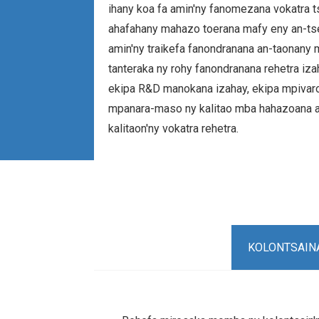
ihany koa fa amin'ny fanomezana vokatra t
ahafahany mahazo toerana mafy eny an-ts
amin'ny traikefa fanondranana an-taonany 
tanteraka ny rohy fanondranana rehetra iz
ekipa R&D manokana izahay, ekipa mpivaro
mpanara-maso ny kalitao mba hahazoana a
kalitaon'ny vokatra rehetra.
KOLONTSAIN